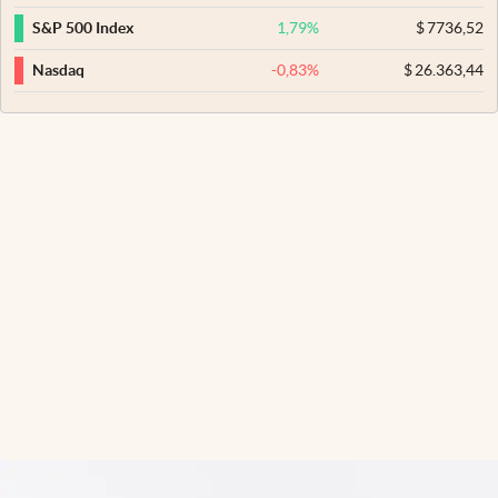
1,79
%
$
7736,52
S&P 500 Index
-0,83
%
$
26.363,44
Nasdaq