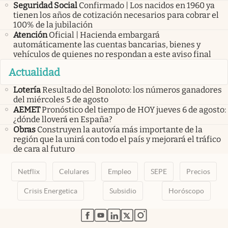
Seguridad Social
Confirmado | Los nacidos en 1960 ya
tienen los años de cotización necesarios para cobrar el
100% de la jubilación
Atención
Oficial | Hacienda embargará
automáticamente las cuentas bancarias, bienes y
vehículos de quienes no respondan a este aviso final
Actualidad
Lotería
Resultado del Bonoloto: los números ganadores
del miércoles 5 de agosto
AEMET
Pronóstico del tiempo de HOY jueves 6 de agosto:
¿dónde lloverá en España?
Obras
Construyen la autovía más importante de la
región que la unirá con todo el país y mejorará el tráfico
de cara al futuro
Netflix
Celulares
Empleo
SEPE
Precios
Crisis Energetica
Subsidio
Horóscopo
abre en nueva pestaña
abre en nueva pestaña
abre en nueva pestaña
abre en nueva pestaña
abre en nueva pestaña