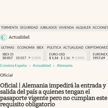
Últimas Noticias
TORMENTA
SEGURIDAD
JUBILADOS
VIVIENDA
ALQUILER
ACCIONE
Economía y finanzas
SOCIAL
Argentina
Actualidad
Política
España
Actualidad
ULTIMAS
ECONOMÍA
IBEX
POLÍTICA
ACTUALIDAD
CRIPTOMONE
México
NOTICIAS
Y
Y
IBEX 35
EURO-USD
EURONEX
Criptomonedas
20.057
20.057
0.00
%
$
1,16
$
1,16
0.00
%
1957,69
USA
FINANZAS
EURO
Cronista España
Actualidad
Alemania
Colombia
España
Uruguay
Oficial
Oficial | Alemania impedirá la entrada y
salida del país a quienes tengan el
pasaporte vigente pero no cumplan este
requisito obligatorio