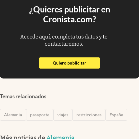
¿Quieres publicitar en
Cronista.com?
Accede aquí, completa tus datos y te
contactaremos.
abre en nueva pestaña
Quiero publicitar
Temas relacionados
Alemania
pasaporte
viajes
restricciones
España
Más noticias de
Alemania