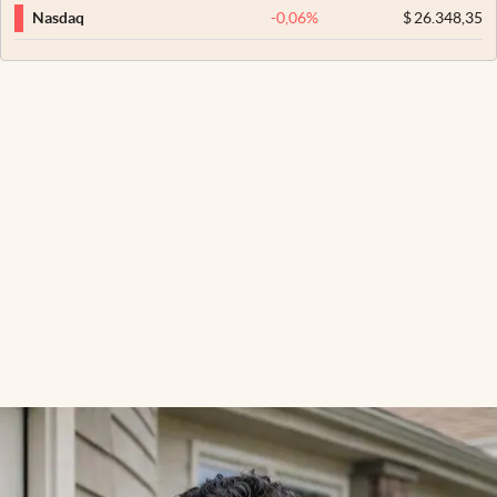
-0,06
%
$
26.348,35
Nasdaq