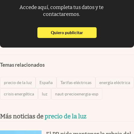
Accede aquí, completa tus datos y te
contactaremos.
abre en nueva pestaña
Quiero publicitar
Temas relacionados
precio de la luz
España
Tarifas eléctricas
energía eléctrica
crisis energética
luz
naut-precioenergia-esp
Más noticias de
precio de la luz