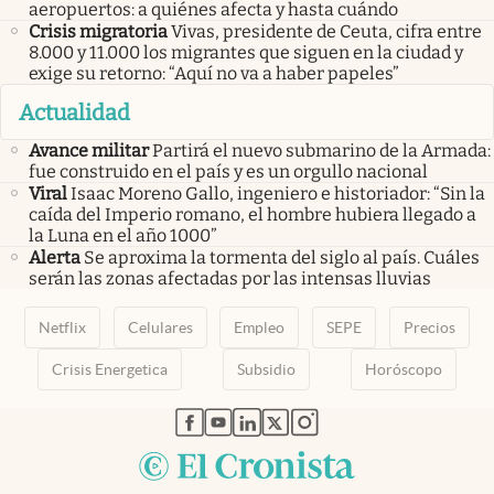
aeropuertos: a quiénes afecta y hasta cuándo
Crisis migratoria
Vivas, presidente de Ceuta, cifra entre
8.000 y 11.000 los migrantes que siguen en la ciudad y
exige su retorno: “Aquí no va a haber papeles”
Actualidad
Avance militar
Partirá el nuevo submarino de la Armada:
fue construido en el país y es un orgullo nacional
Viral
Isaac Moreno Gallo, ingeniero e historiador: “Sin la
caída del Imperio romano, el hombre hubiera llegado a
la Luna en el año 1000”
Alerta
Se aproxima la tormenta del siglo al país. Cuáles
serán las zonas afectadas por las intensas lluvias
Netflix
Celulares
Empleo
SEPE
Precios
Crisis Energetica
Subsidio
Horóscopo
abre en nueva pestaña
abre en nueva pestaña
abre en nueva pestaña
abre en nueva pestaña
abre en nueva pestaña