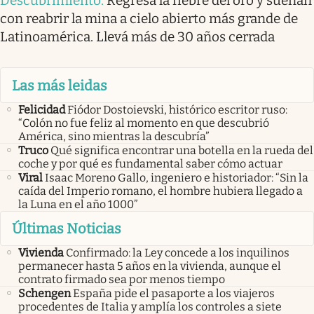
Descubrimiento
.
Regresa la fiebre del oro y sueñan
con reabrir la mina a cielo abierto más grande de
Latinoamérica. Llevá más de 30 años cerrada
Las más leidas
Felicidad
Fiódor Dostoievski, histórico escritor ruso:
“Colón no fue feliz al momento en que descubrió
América, sino mientras la descubría”
Truco
Qué significa encontrar una botella en la rueda del
coche y por qué es fundamental saber cómo actuar
Viral
Isaac Moreno Gallo, ingeniero e historiador: “Sin la
caída del Imperio romano, el hombre hubiera llegado a
la Luna en el año 1000”
Últimas Noticias
Vivienda
Confirmado: la Ley concede a los inquilinos
permanecer hasta 5 años en la vivienda, aunque el
contrato firmado sea por menos tiempo
Schengen
España pide el pasaporte a los viajeros
procedentes de Italia y amplía los controles a siete