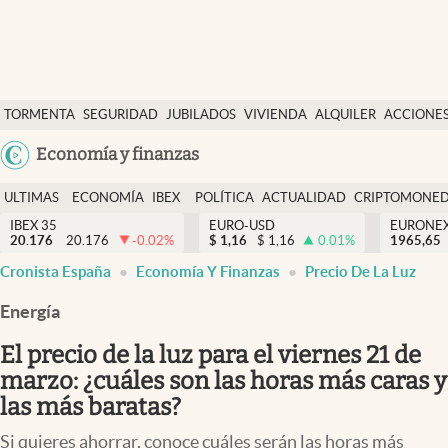
Últimas Noticias
TORMENTA
SEGURIDAD
JUBILADOS
VIVIENDA
ALQUILER
ACCIONE
Economía y finanzas
SOCIAL
Argentina
Economía y finanzas
Política
España
Actualidad
ULTIMAS
ECONOMÍA
IBEX
POLÍTICA
ACTUALIDAD
CRIPTOMONE
México
NOTICIAS
Y
Y
IBEX 35
EURO-USD
EURONE
Criptomonedas
20.176
20.176
-0.02
%
$
1,16
$
1,16
0.01
%
USA
1965,65
FINANZAS
EURO
Cronista España
Economía Y Finanzas
Precio De La Luz
Colombia
España
Uruguay
Energía
El precio de la luz para el viernes 21 de
marzo: ¿cuáles son las horas más caras y
las más baratas?
Si quieres ahorrar, conoce cuáles serán las horas más