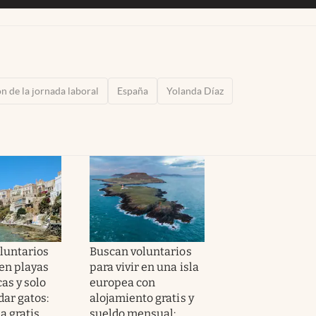
n de la jornada laboral
España
Yolanda Díaz
luntarios
Buscan voluntarios
 en playas
para vivir en una isla
as y solo
europea con
dar gatos:
alojamiento gratis y
a gratis,
sueldo mensual: