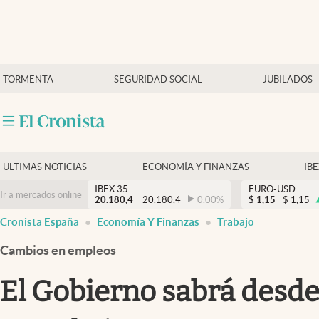
Últimas Noticias
TORMENTA
SEGURIDAD SOCIAL
JUBILADOS
Economía y finanzas
Política
Actualidad
Criptomonedas
ULTIMAS NOTICIAS
ECONOMÍA Y FINANZAS
IB
IBEX 35
EURO-USD
Ir a mercados online
20.180,4
20.180,4
0.00
%
$
1,15
$
1,15
Cronista España
Economía Y Finanzas
Trabajo
Cambios en empleos
El Gobierno sabrá desde 