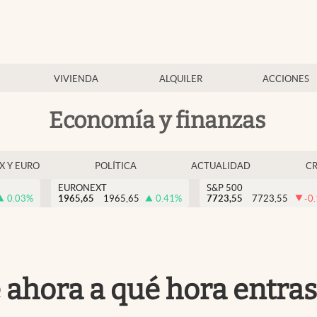
VIVIENDA
ALQUILER
ACCIONES
Economía y finanzas
EX Y EURO
POLÍTICA
ACTUALIDAD
C
EURONEXT
S&P 500
0.03
%
1965,65
1965,65
0.41
%
7723,55
7723,55
-0
ahora a qué hora entras 