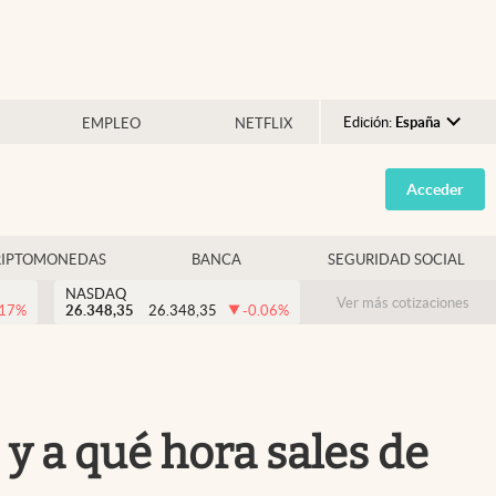
Edición:
España
EMPLEO
NETFLIX
Argentina
Acceder
España
México
RIPTOMONEDAS
BANCA
SEGURIDAD SOCIAL
USA
NASDAQ
Colombia
Ver más cotizaciones
.17
%
26.348,35
26.348,35
-0.06
%
Uruguay
y a qué hora sales de