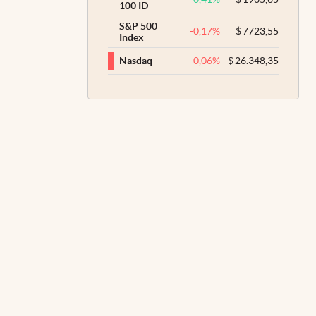
100 ID
S&P 500
-0,17
%
$
7723,55
Index
-0,06
%
$
26.348,35
Nasdaq