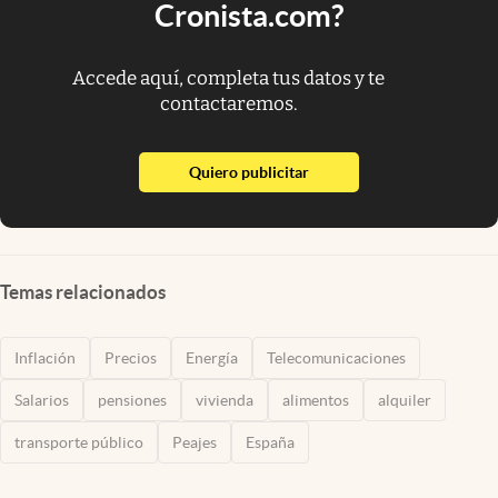
Cronista.com?
Accede aquí, completa tus datos y te
contactaremos.
abre en nueva pestaña
Quiero publicitar
Temas relacionados
Inflación
Precios
Energía
Telecomunicaciones
Salarios
pensiones
vivienda
alimentos
alquiler
transporte público
Peajes
España