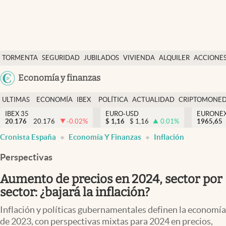
Últimas Noticias
TORMENTA
SEGURIDAD
JUBILADOS
VIVIENDA
ALQUILER
ACCIONE
Economía y finanzas
SOCIAL
Argentina
Economía y finanzas
Política
España
Actualidad
ULTIMAS
ECONOMÍA
IBEX
POLÍTICA
ACTUALIDAD
CRIPTOMONE
México
NOTICIAS
Y
Y
IBEX 35
EURO-USD
EURONE
Criptomonedas
20.176
20.176
-0.02
%
$
1,16
$
1,16
0.01
%
USA
1965,65
FINANZAS
EURO
Cronista España
Economía Y Finanzas
Inflación
Colombia
España
Uruguay
Perspectivas
Aumento de precios en 2024, sector por
sector: ¿bajará la inflación?
Inflación y políticas gubernamentales definen la economía
de 2023, con perspectivas mixtas para 2024 en precios,