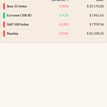
-0,02
%
$
20.176,00
Ibex 35 Index
0,41
%
$
1965,65
Euronext 100 ID
-0,18
%
$
7709,96
S&P 500 Index
-0,06
%
$
26.348,35
Nasdaq