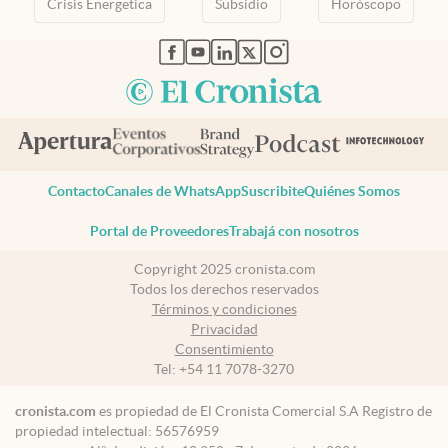
Crisis Energetica
Subsidio
Horóscopo
abre en nueva pestaña
abre en nueva pestaña
abre en nueva pestaña
abre en nueva pestaña
abre en nueva pestaña
Contacto
Canales de WhatsApp
Suscribite
Quiénes Somos
Portal de Proveedores
Trabajá con nosotros
Copyright 2025 cronista.com
Todos los derechos reservados
Términos y condiciones
Privacidad
Consentimiento
Tel:
+54 11 7078-3270
cronista.com
es propiedad de El Cronista Comercial S.A Registro de
propiedad intelectual: 56576959