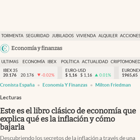
Últimas Noticias
TORMENTA
SEGURIDAD
JUBILADOS
VIVIENDA
ALQUILER
ACCIONE
Economía y finanzas
SOCIAL
Argentina
Economía y finanzas
Política
España
Actualidad
ULTIMAS
ECONOMÍA
IBEX
POLÍTICA
ACTUALIDAD
CRIPTOMONE
México
NOTICIAS
Y
Y
IBEX 35
EURO-USD
EURONE
Criptomonedas
20.176
20.176
-0.02
%
$
1,16
$
1,16
0.01
%
USA
1965,65
FINANZAS
EURO
Cronista España
Economía Y Finanzas
Milton Friedman
Colombia
España
Uruguay
Lecturas
Este es el libro clásico de economía que
explica qué es la inflación y cómo
bajarla
Descubriendo los secretos de la inflación a través de una