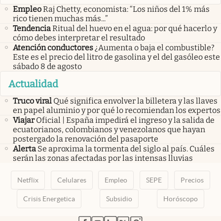
Empleo
Raj Chetty, economista: “Los niños del 1% más
rico tienen muchas más...”
Tendencia
Ritual del huevo en el agua: por qué hacerlo y
cómo debes interpretar el resultado
Atención conductores
¿Aumenta o baja el combustible?
Este es el precio del litro de gasolina y el del gasóleo este
sábado 8 de agosto
Actualidad
Truco viral
Qué significa envolver la billetera y las llaves
en papel aluminio y por qué lo recomiendan los expertos
Viajar
Oficial | España impedirá el ingreso y la salida de
ecuatorianos, colombianos y venezolanos que hayan
postergado la renovación del pasaporte
Alerta
Se aproxima la tormenta del siglo al país. Cuáles
serán las zonas afectadas por las intensas lluvias
Netflix
Celulares
Empleo
SEPE
Precios
Crisis Energetica
Subsidio
Horóscopo
abre en nueva pestaña
abre en nueva pestaña
abre en nueva pestaña
abre en nueva pestaña
abre en nueva pestaña