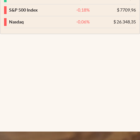
-0,18
%
$
7709,96
S&P 500 Index
-0,06
%
$
26.348,35
Nasdaq