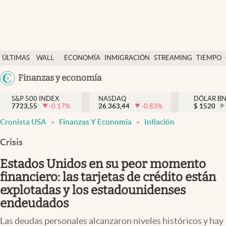
Últimas Noticias
ÚLTIMAS
WALL
ECONOMÍA
INMIGRACIÓN
STREAMING
TIEMPO
Finanzas y economía
NOTICIAS
STREET
Argentina
Finanzas y economía
Wall Street y dólar
Y
España
Inmigración
DÓLAR
S&P 500 INDEX
NASDAQ
DÓLAR B
7723,55
-0.17
%
26.363,44
-0.83
%
México
$
1520
Trending
Cronista USA
Finanzas Y Economía
Inflación
USA
Tiempo
Colombia
Crisis
Uruguay
Ciencia y salud
Estados Unidos en su peor momento
Espiritual
financiero: las tarjetas de crédito están
explotadas y los estadounidenses
Streaming
endeudados
PC y mobile
Las deudas personales alcanzaron niveles históricos y hay