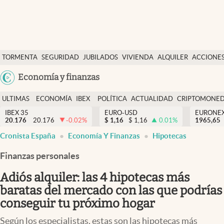
Últimas Noticias
TORMENTA
SEGURIDAD
JUBILADOS
VIVIENDA
ALQUILER
ACCIONE
Economía y finanzas
SOCIAL
Argentina
Economía y finanzas
Política
España
Actualidad
ULTIMAS
ECONOMÍA
IBEX
POLÍTICA
ACTUALIDAD
CRIPTOMONE
México
NOTICIAS
Y
Y
IBEX 35
EURO-USD
EURONE
Criptomonedas
20.176
20.176
-0.02
%
$
1,16
$
1,16
0.01
%
USA
1965,65
FINANZAS
EURO
Cronista España
Economía Y Finanzas
Hipotecas
Colombia
España
Uruguay
Finanzas personales
Adiós alquiler: las 4 hipotecas más
baratas del mercado con las que podrías
conseguir tu próximo hogar
Según los especialistas, estas son las hipotecas más