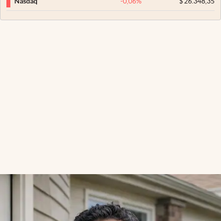
-0,06
%
$
26.348,35
Nasdaq