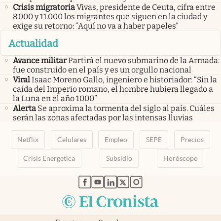
Crisis migratoria
Vivas, presidente de Ceuta, cifra entre
8.000 y 11.000 los migrantes que siguen en la ciudad y
exige su retorno: “Aquí no va a haber papeles”
Actualidad
Avance militar
Partirá el nuevo submarino de la Armada:
fue construido en el país y es un orgullo nacional
Viral
Isaac Moreno Gallo, ingeniero e historiador: “Sin la
caída del Imperio romano, el hombre hubiera llegado a
la Luna en el año 1000”
Alerta
Se aproxima la tormenta del siglo al país. Cuáles
serán las zonas afectadas por las intensas lluvias
Netflix
Celulares
Empleo
SEPE
Precios
Crisis Energetica
Subsidio
Horóscopo
abre en nueva pestaña
abre en nueva pestaña
abre en nueva pestaña
abre en nueva pestaña
abre en nueva pestaña