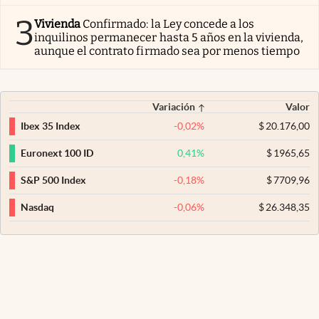
3
Vivienda
Confirmado: la Ley concede a los
inquilinos permanecer hasta 5 años en la vivienda,
aunque el contrato firmado sea por menos tiempo
Variación
Valor
-0,02
%
$
20.176,00
Ibex 35 Index
0,41
%
$
1965,65
Euronext 100 ID
-0,18
%
$
7709,96
S&P 500 Index
-0,06
%
$
26.348,35
Nasdaq