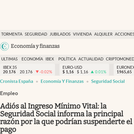
Últimas Noticias
TORMENTA
SEGURIDAD
JUBILADOS
VIVIENDA
ALQUILER
ACCIONE
Economía y finanzas
SOCIAL
Argentina
Economía y finanzas
Política
España
Actualidad
ULTIMAS
ECONOMÍA
IBEX
POLÍTICA
ACTUALIDAD
CRIPTOMONE
México
NOTICIAS
Y
Y
IBEX 35
EURO-USD
EURONE
Criptomonedas
20.176
20.176
-0.02
%
$
1,16
$
1,16
0.01
%
USA
1965,65
FINANZAS
EURO
Cronista España
Economía Y Finanzas
Seguridad Social
Colombia
España
Uruguay
Empleo
Adiós al Ingreso Mínimo Vital: la
Seguridad Social informa la principal
razón por la que podrían suspenderte el
pago