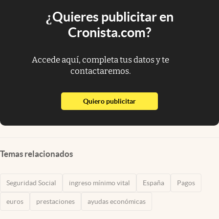
¿Quieres publicitar en
Cronista.com?
Accede aquí, completa tus datos y te
contactaremos.
abre en nueva pestaña
Quiero publicitar
Temas relacionados
Seguridad Social
ingreso mínimo vital
España
Pagos
euros
prestaciones
ayudas económicas