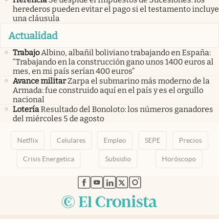
herederos pueden evitar el pago si el testamento incluye
una cláusula
Actualidad
Trabajo
Albino, albañil boliviano trabajando en España:
“Trabajando en la construcción gano unos 1400 euros al
mes, en mi país serían 400 euros”
Avance militar
Zarpa el submarino más moderno de la
Armada: fue construido aquí en el país y es el orgullo
nacional
Lotería
Resultado del Bonoloto: los números ganadores
del miércoles 5 de agosto
Netflix
Celulares
Empleo
SEPE
Precios
Crisis Energetica
Subsidio
Horóscopo
abre en nueva pestaña
abre en nueva pestaña
abre en nueva pestaña
abre en nueva pestaña
abre en nueva pestaña