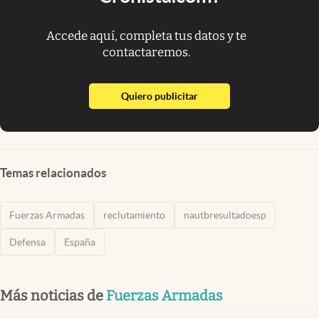
Accede aquí, completa tus datos y te
contactaremos.
abre en nueva pestaña
Quiero publicitar
Temas relacionados
Fuerzas Armadas
reclutamiento
nautbresultadoesp
Defensa
España
Más noticias de
Fuerzas Armadas