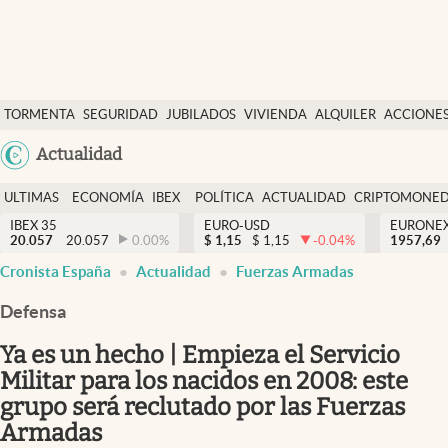
Últimas Noticias
TORMENTA
SEGURIDAD
JUBILADOS
VIVIENDA
ALQUILER
ACCIONE
Economía y finanzas
SOCIAL
Argentina
Actualidad
Política
España
Actualidad
ULTIMAS
ECONOMÍA
IBEX
POLÍTICA
ACTUALIDAD
CRIPTOMONE
México
NOTICIAS
Y
Y
IBEX 35
EURO-USD
EURONE
Criptomonedas
20.057
20.057
0.00
%
$
1,15
$
1,15
-0.04
%
USA
1957,69
FINANZAS
EURO
Cronista España
Actualidad
Fuerzas Armadas
Colombia
España
Uruguay
Defensa
Ya es un hecho | Empieza el Servicio
Militar para los nacidos en 2008: este
grupo será reclutado por las Fuerzas
Armadas