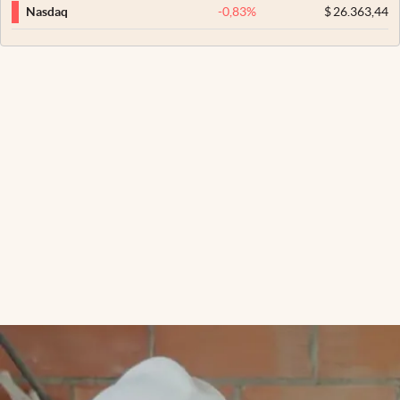
-0,83
%
$
26.363,44
Nasdaq