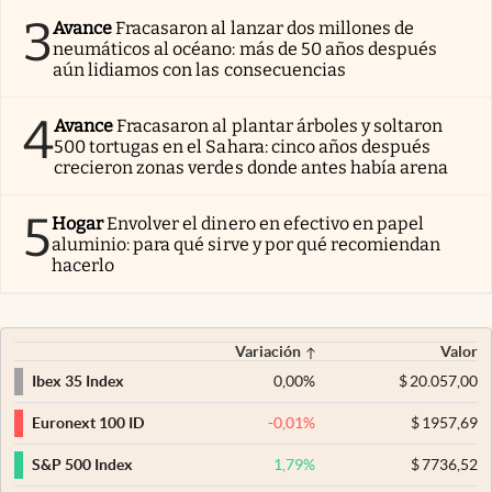
3
Avance
Fracasaron al lanzar dos millones de
neumáticos al océano: más de 50 años después
aún lidiamos con las consecuencias
4
Avance
Fracasaron al plantar árboles y soltaron
500 tortugas en el Sahara: cinco años después
crecieron zonas verdes donde antes había arena
5
Hogar
Envolver el dinero en efectivo en papel
aluminio: para qué sirve y por qué recomiendan
hacerlo
Variación
Valor
0,00
%
$
20.057,00
Ibex 35 Index
-0,01
%
$
1957,69
Euronext 100 ID
1,79
%
$
7736,52
S&P 500 Index