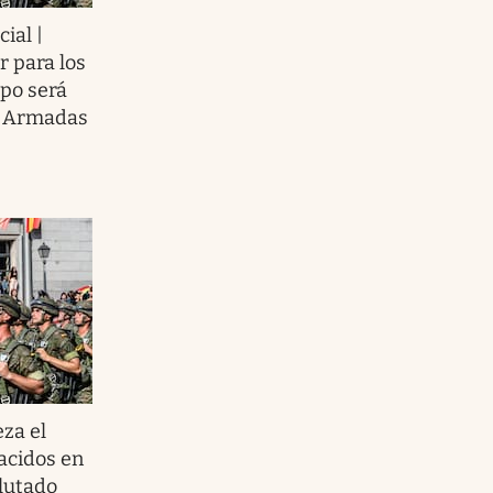
ial |
r para los
upo será
s Armadas
eza el
nacidos en
clutado