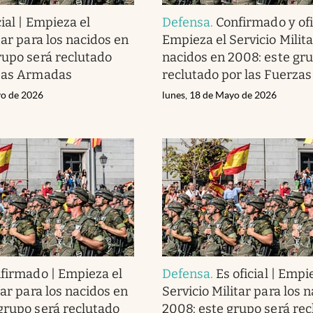
cial | Empieza el
Defensa
.
Confirmado y ofic
tar para los nacidos en
Empieza el Servicio Milita
rupo será reclutado
nacidos en 2008: este gr
rzas Armadas
reclutado por las Fuerza
yo de 2026
lunes, 18 de Mayo de 2026
firmado | Empieza el
Defensa
.
Es oficial | Empi
tar para los nacidos en
Servicio Militar para los 
grupo será reclutado
2008: este grupo será re