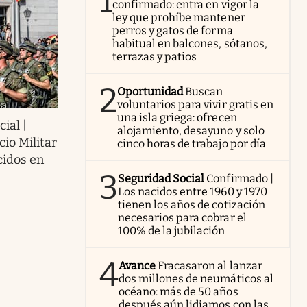
1
confirmado: entra en vigor la
ley que prohíbe mantener
perros y gatos de forma
habitual en balcones, sótanos,
terrazas y patios
2
Oportunidad
Buscan
voluntarios para vivir gratis en
una isla griega: ofrecen
ial |
alojamiento, desayuno y solo
io Militar
cinco horas de trabajo por día
cidos en
3
Seguridad Social
Confirmado |
Los nacidos entre 1960 y 1970
tienen los años de cotización
necesarios para cobrar el
100% de la jubilación
4
Avance
Fracasaron al lanzar
dos millones de neumáticos al
océano: más de 50 años
después aún lidiamos con las