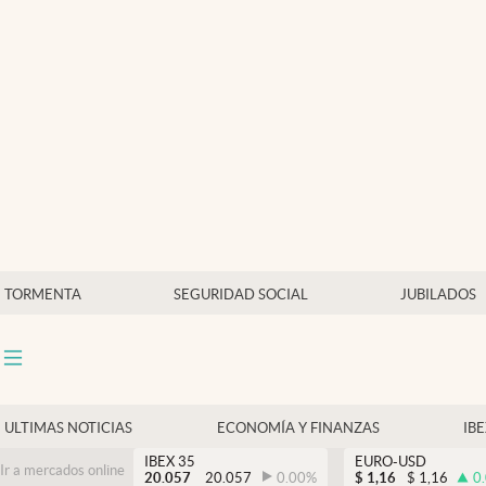
Últimas Noticias
Economía y finanzas
Política
Actualidad
Criptomonedas
TORMENTA
SEGURIDAD SOCIAL
JUBILADOS
ULTIMAS NOTICIAS
ECONOMÍA Y FINANZAS
IB
IBEX 35
EURO-USD
Ir a mercados online
20.057
20.057
0.00
%
$
1,16
$
1,16
0