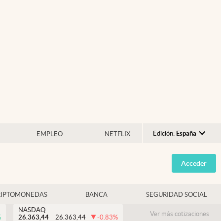
Edición:
España
EMPLEO
NETFLIX
Argentina
Acceder
España
México
RIPTOMONEDAS
BANCA
SEGURIDAD SOCIAL
USA
NASDAQ
Colombia
Ver más cotizaciones
%
26.363,44
26.363,44
-0.83
%