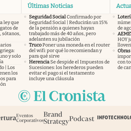
Últimas Noticias
Actua
Seguridad Social
Confirmado por
Loterí
a ley que
Seguridad Social | Reducirán un 15%
númer
gatos de
de la pensión a quienes hayan
de ag
, sótanos,
trabajado más de 40 años, pero
AEME
adelanten su jubilación
HOY ju
arios
Truco
Poner una moneda en el router
llover
 griega:
del wifi: por qué lo recomiendan y
Obras
uno y solo
para qué sirve
import
ía
Herencia
Se despide el Impuestos de
con to
o | Los
Sucesiones: los herederos pueden
de car
ienen los
evitar el pago si el testamento
ios para
incluye una cláusula
ión