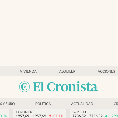
VIVIENDA
ALQUILER
ACCIONES
EX Y EURO
POLÍTICA
ACTUALIDAD
C
EURONEXT
S&P 500
.01
%
1957,69
1957,69
-0.01
%
7736,52
7736,52
1.79