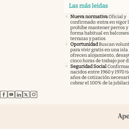
Las más leidas
Nueva normativa
Oficial y
confirmado: entra en vigor l
prohíbe mantener perros y 
forma habitual en balcones
terrazas y patios
Oportunidad
Buscan volunt
para vivir gratis en una isla
ofrecen alojamiento, desay
cinco horas de trabajo por d
Seguridad Social
Confirmad
nacidos entre 1960 y 1970 t
años de cotización necesar
cobrar el 100% de la jubilac
abre en nueva pestaña
abre en nueva pestaña
abre en nueva pestaña
abre en nueva pestaña
abre en nueva pestaña