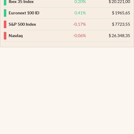
0,20
%
$
20.221,00
Ibex 35 Index
0,41
%
$
1965,65
Euronext 100 ID
-0,17
%
$
7723,55
S&P 500 Index
-0,06
%
$
26.348,35
Nasdaq