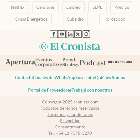
Netflix
Celulares
Empleo
SEPE
Precios
Crisis Energetica
Subsidio
Horóscopo
abre en nueva pestaña
abre en nueva pestaña
abre en nueva pestaña
abre en nueva pestaña
abre en nueva pestaña
Contacto
Canales de WhatsApp
Suscribite
Quiénes Somos
Portal de Proveedores
Trabajá con nosotros
Copyright 2025 cronista.com
Todos los derechos reservados
Términos y condiciones
Privacidad
Consentimiento
Tel:
+54 11 7078-3270