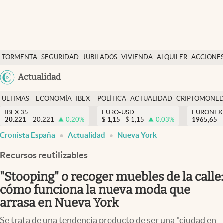
Últimas Noticias
TORMENTA
SEGURIDAD
JUBILADOS
VIVIENDA
ALQUILER
ACCIONE
Economía y finanzas
SOCIAL
Argentina
Actualidad
Política
España
Actualidad
ULTIMAS
ECONOMÍA
IBEX
POLÍTICA
ACTUALIDAD
CRIPTOMONE
México
NOTICIAS
Y
Y
IBEX 35
EURO-USD
EURONEX
Criptomonedas
20.221
20.221
0.20
%
$
1,15
$
1,15
0.03
%
1965,65
USA
FINANZAS
EURO
Cronista España
Actualidad
Nueva York
Colombia
España
Uruguay
Recursos reutilizables
"Stooping" o recoger muebles de la calle:
cómo funciona la nueva moda que
arrasa en Nueva York
Se trata de una tendencia producto de ser una "ciudad en