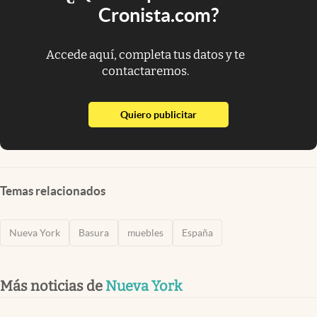
Cronista.com?
Accede aquí, completa tus datos y te
contactaremos.
abre en nueva pestaña
Quiero publicitar
Temas relacionados
Nueva York
Basura
muebles
España
Más noticias de
Nueva York