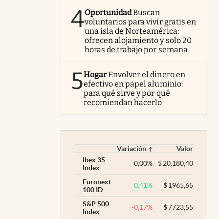
4
Oportunidad
Buscan
voluntarios para vivir gratis en
una isla de Norteamérica:
ofrecen alojamiento y solo 20
horas de trabajo por semana
5
Hogar
Envolver el dinero en
efectivo en papel aluminio:
para qué sirve y por qué
recomiendan hacerlo
Variación
Valor
Ibex 35
0,00
%
$
20.180,40
Index
Euronext
0,41
%
$
1965,65
100 ID
S&P 500
-0,17
%
$
7723,55
Index