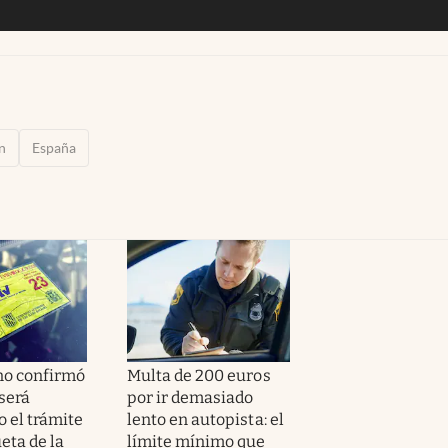
n
España
no confirmó
Multa de 200 euros
será
por ir demasiado
o el trámite
lento en autopista: el
ueta de la
límite mínimo que