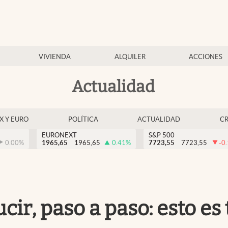
VIVIENDA
ALQUILER
ACCIONES
Actualidad
EX Y EURO
POLÍTICA
ACTUALIDAD
C
EURONEXT
S&P 500
0.00
%
1965,65
1965,65
0.41
%
7723,55
7723,55
-0
ir, paso a paso: esto es 