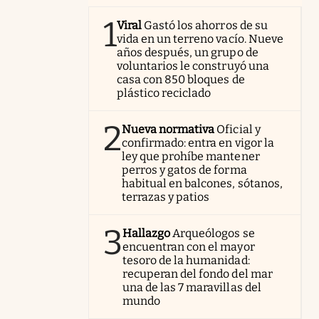
1
Viral
Gastó los ahorros de su
vida en un terreno vacío. Nueve
años después, un grupo de
voluntarios le construyó una
casa con 850 bloques de
plástico reciclado
2
Nueva normativa
Oficial y
confirmado: entra en vigor la
ley que prohíbe mantener
perros y gatos de forma
habitual en balcones, sótanos,
terrazas y patios
3
Hallazgo
Arqueólogos se
encuentran con el mayor
tesoro de la humanidad:
recuperan del fondo del mar
una de las 7 maravillas del
mundo