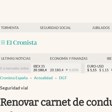
Últimas Noticias
TORMENTA
SEGURIDAD SOCIAL
JUBILADOS
Economía y finanzas
Política
Actualidad
Criptomonedas
ULTIMAS NOTICIAS
ECONOMÍA Y FINANZAS
IB
IBEX 35
EURO-USD
Ir a mercados online
20.180,4
20.180,4
0.00
%
$
1,15
$
1,15
Cronista España
Actualidad
DGT
Seguridad vial
Renovar carnet de conduc