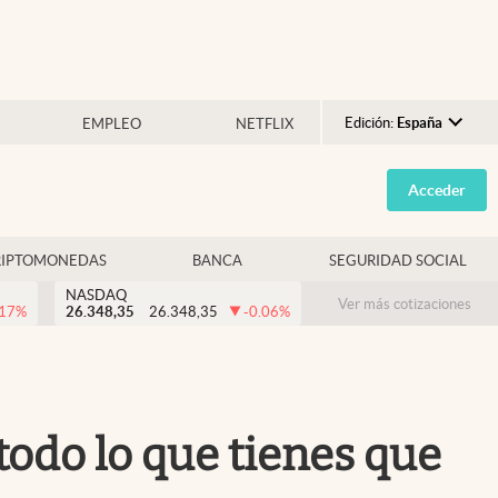
Edición:
España
EMPLEO
NETFLIX
Argentina
Acceder
España
México
RIPTOMONEDAS
BANCA
SEGURIDAD SOCIAL
USA
NASDAQ
Colombia
Ver más cotizaciones
.17
%
26.348,35
26.348,35
-0.06
%
Uruguay
todo lo que tienes que