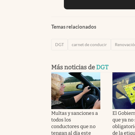
Temas relacionados
DGT
carnet de conducir
Renovació
Más noticias de
DGT
Multas y sanciones a
El Gobier
todos los
que ya no 
conductores que no
obligatori
tengan al día este
de la etiq