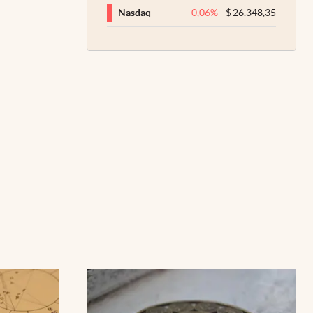
-0,06
%
$
26.348,35
Nasdaq