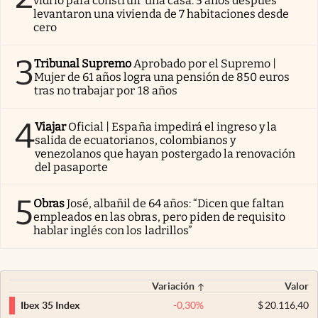
vidrio para construir una casa. 5 años después
levantaron una vivienda de 7 habitaciones desde
cero
3
Tribunal Supremo
Aprobado por el Supremo |
Mujer de 61 años logra una pensión de 850 euros
tras no trabajar por 18 años
4
Viajar
Oficial | España impedirá el ingreso y la
salida de ecuatorianos, colombianos y
venezolanos que hayan postergado la renovación
del pasaporte
5
Obras
José, albañil de 64 años: “Dicen que faltan
empleados en las obras, pero piden de requisito
hablar inglés con los ladrillos”
Variación
Valor
-0,30
%
$
20.116,40
Ibex 35 Index