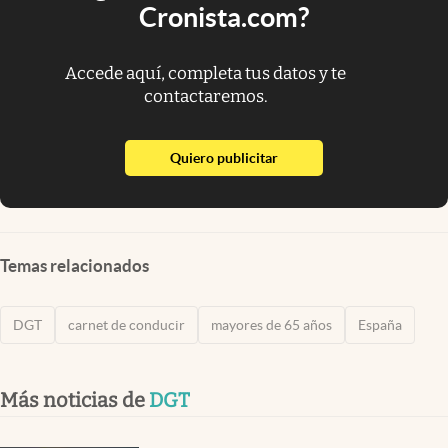
Cronista.com?
Accede aquí, completa tus datos y te
contactaremos.
abre en nueva pestaña
Quiero publicitar
Temas relacionados
DGT
carnet de conducir
mayores de 65 años
España
Más noticias de
DGT