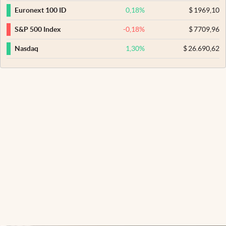
0,18
%
$
1969,10
Euronext 100 ID
-0,18
%
$
7709,96
S&P 500 Index
1,30
%
$
26.690,62
Nasdaq