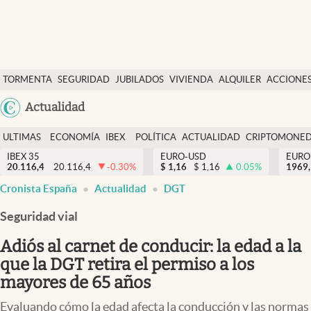
Últimas Noticias
TORMENTA
SEGURIDAD
JUBILADOS
VIVIENDA
ALQUILER
ACCIONE
Economía y finanzas
SOCIAL
Argentina
Actualidad
Política
España
Actualidad
ULTIMAS
ECONOMÍA
IBEX
POLÍTICA
ACTUALIDAD
CRIPTOMONE
México
NOTICIAS
Y
Y
IBEX 35
EURO-USD
EURO
Criptomonedas
20.116,4
20.116,4
-0.30
%
$
1,16
$
1,16
0.05
%
USA
1969,
FINANZAS
EURO
Cronista España
Actualidad
DGT
Colombia
España
Uruguay
Seguridad vial
Adiós al carnet de conducir: la edad a la
que la DGT retira el permiso a los
mayores de 65 años
Evaluando cómo la edad afecta la conducción y las normas