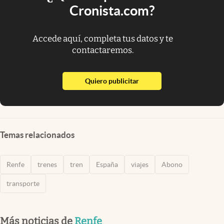
Cronista.com?
Accede aquí, completa tus datos y te
contactaremos.
abre en nueva pestaña
Quiero publicitar
Temas relacionados
Renfe
trenes
tren
España
viajes
Abono
transporte
Más noticias de
Renfe