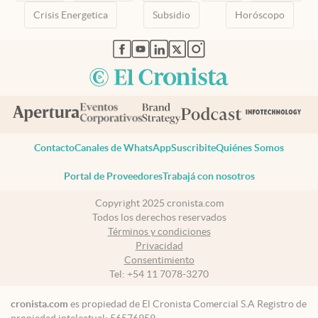
Crisis Energetica
Subsidio
Horóscopo
abre en nueva pestaña
abre en nueva pestaña
abre en nueva pestaña
abre en nueva pestaña
abre en nueva pestaña
Contacto
Canales de WhatsApp
Suscribite
Quiénes Somos
Portal de Proveedores
Trabajá con nosotros
Copyright 2025 cronista.com
Todos los derechos reservados
Términos y condiciones
Privacidad
Consentimiento
Tel:
+54 11 7078-3270
cronista.com
es propiedad de El Cronista Comercial S.A Registro de