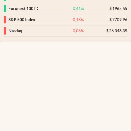
0,41
%
$
1965,65
Euronext 100 ID
-0,18
%
$
7709,96
S&P 500 Index
-0,06
%
$
26.348,35
Nasdaq