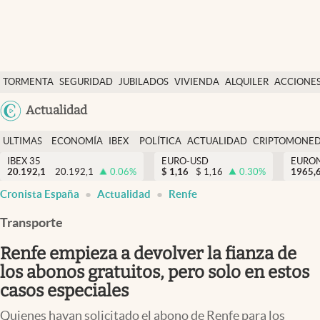
Últimas Noticias
TORMENTA
SEGURIDAD
JUBILADOS
VIVIENDA
ALQUILER
ACCIONE
Economía y finanzas
SOCIAL
Argentina
Actualidad
Política
España
Actualidad
ULTIMAS
ECONOMÍA
IBEX
POLÍTICA
ACTUALIDAD
CRIPTOMONE
México
NOTICIAS
Y
Y
IBEX 35
EURO-USD
EURO
Criptomonedas
20.192,1
20.192,1
0.06
%
$
1,16
$
1,16
0.30
%
USA
1965,
FINANZAS
EURO
Cronista España
Actualidad
Renfe
Colombia
España
Uruguay
Transporte
Renfe empieza a devolver la fianza de
los abonos gratuitos, pero solo en estos
casos especiales
Quienes hayan solicitado el abono de Renfe para los