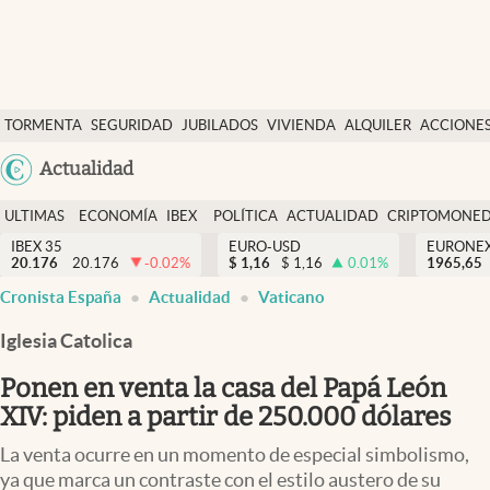
Últimas Noticias
TORMENTA
SEGURIDAD
JUBILADOS
VIVIENDA
ALQUILER
ACCIONE
Economía y finanzas
SOCIAL
Argentina
Actualidad
Política
España
Actualidad
ULTIMAS
ECONOMÍA
IBEX
POLÍTICA
ACTUALIDAD
CRIPTOMONE
México
NOTICIAS
Y
Y
IBEX 35
EURO-USD
EURONE
Criptomonedas
20.176
20.176
-0.02
%
$
1,16
$
1,16
0.01
%
USA
1965,65
FINANZAS
EURO
Cronista España
Actualidad
Vaticano
Colombia
España
Uruguay
Iglesia Catolica
Ponen en venta la casa del Papá León
XIV: piden a partir de 250.000 dólares
La venta ocurre en un momento de especial simbolismo,
ya que marca un contraste con el estilo austero de su