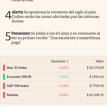
4
Alerta
Se aproxima la tormenta del siglo al país.
Cuáles serán las zonas afectadas por las intensas
lluvias
5
Pensiones
Se jubila a los 63 años y se conmueve al
ver su primer recibo: “Una excelente y maravillosa
paga”
Variación
Valor
-0,02
%
$
20.176,00
Ibex 35 Index
0,41
%
$
1965,65
Euronext 100 ID
-0,18
%
$
7709,96
S&P 500 Index
-0,06
%
$
26.348,35
Nasdaq