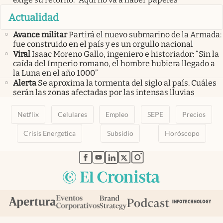
Actualidad
Avance militar
Partirá el nuevo submarino de la Armada:
fue construido en el país y es un orgullo nacional
Viral
Isaac Moreno Gallo, ingeniero e historiador: “Sin la
caída del Imperio romano, el hombre hubiera llegado a
la Luna en el año 1000”
Alerta
Se aproxima la tormenta del siglo al país. Cuáles
serán las zonas afectadas por las intensas lluvias
Netflix
Celulares
Empleo
SEPE
Precios
Crisis Energetica
Subsidio
Horóscopo
abre en nueva pestaña
abre en nueva pestaña
abre en nueva pestaña
abre en nueva pestaña
abre en nueva pestaña