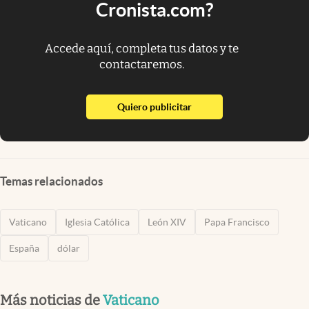
Cronista.com?
Accede aquí, completa tus datos y te
contactaremos.
abre en nueva pestaña
Quiero publicitar
Temas relacionados
Vaticano
Iglesia Católica
León XIV
Papa Francisco
España
dólar
Más noticias de
Vaticano