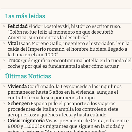
Las más leidas
Felicidad
Fiódor Dostoievski, histórico escritor ruso:
“Colón no fue feliz al momento en que descubrió
América, sino mientras la descubría”
Viral
Isaac Moreno Gallo, ingeniero e historiador: “Sin la
caída del Imperio romano, el hombre hubiera llegado a
la Luna en el año 1000”
Truco
Qué significa encontrar una botella en la rueda del
coche y por qué es fundamental saber cómo actuar
Últimas Noticias
Vivienda
Confirmado: la Ley concede a los inquilinos
permanecer hasta 5 años en la vivienda, aunque el
contrato firmado sea por menos tiempo
Schengen
España pide el pasaporte a los viajeros
procedentes de Italia y amplía los controles a siete
aeropuertos: a quiénes afecta y hasta cuándo
Crisis migratoria
Vivas, presidente de Ceuta, cifra entre
8.000 y 11.000 los migrantes que siguen en la ciudad y
exige su retorno: “Aquí no va a haber papeles”