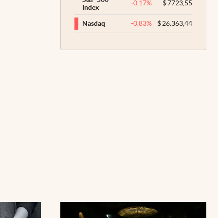
-0,17
%
$
7723,55
Index
-0,83
%
$
26.363,44
Nasdaq