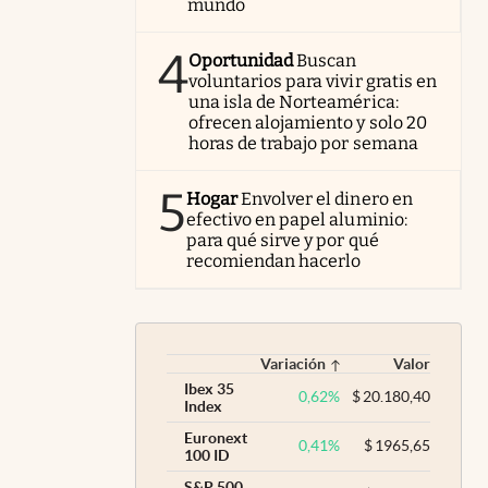
mundo
4
Oportunidad
Buscan
voluntarios para vivir gratis en
una isla de Norteamérica:
ofrecen alojamiento y solo 20
horas de trabajo por semana
5
Hogar
Envolver el dinero en
efectivo en papel aluminio:
para qué sirve y por qué
recomiendan hacerlo
Variación
Valor
Ibex 35
0,62
%
$
20.180,40
Index
Euronext
0,41
%
$
1965,65
100 ID
S&P 500