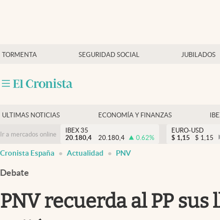
Últimas Noticias
TORMENTA
SEGURIDAD SOCIAL
JUBILADOS
Economía y finanzas
Política
Actualidad
Criptomonedas
ULTIMAS NOTICIAS
ECONOMÍA Y FINANZAS
IB
IBEX 35
EURO-USD
Ir a mercados online
20.180,4
20.180,4
0.62
%
$
1,15
$
1,15
Cronista España
Actualidad
PNV
Debate
PNV recuerda al PP sus l