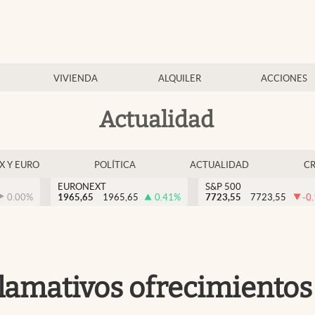
VIVIENDA
ALQUILER
ACCIONES
Actualidad
EX Y EURO
POLÍTICA
ACTUALIDAD
C
EURONEXT
S&P 500
0.00
%
1965,65
1965,65
0.41
%
7723,55
7723,55
-0
lamativos ofrecimientos 