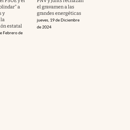
el PSOE y el
PNV y Junts rechazan
blindar" a
el gravamen a las
s y
grandes energéticas
la
jueves, 19 de Diciembre
ión estatal
de 2024
de Febrero de