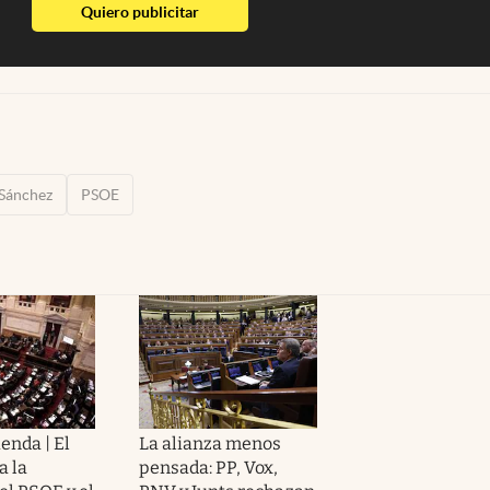
abre en nueva pestaña
Quiero publicitar
Sánchez
PSOE
ienda | El
La alianza menos
a la
pensada: PP, Vox,