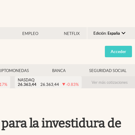
Edición:
España
EMPLEO
NETFLIX
Argentina
Acceder
España
México
RIPTOMONEDAS
BANCA
SEGURIDAD SOCIAL
USA
NASDAQ
Colombia
Ver más cotizaciones
.17
%
26.363,44
26.363,44
-0.83
%
Uruguay
para la investidura de