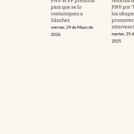
PNV: el PP presiona
reforma d
para que se lo
PNV por "
comuniquen a
los okupa
Sánchez
promover 
intervenc
viernes, 29 de Mayo de
martes, 25 
2026
2025