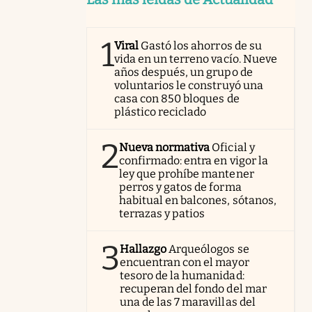
1
Viral
Gastó los ahorros de su
vida en un terreno vacío. Nueve
años después, un grupo de
voluntarios le construyó una
casa con 850 bloques de
plástico reciclado
2
Nueva normativa
Oficial y
confirmado: entra en vigor la
ley que prohíbe mantener
perros y gatos de forma
habitual en balcones, sótanos,
terrazas y patios
3
Hallazgo
Arqueólogos se
encuentran con el mayor
tesoro de la humanidad:
recuperan del fondo del mar
una de las 7 maravillas del