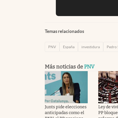
Temas relacionados
PNV
España
investidura
Pedro 
Más noticias de
PNV
Junts pide elecciones
Ley de viv
anticipadas como el
PP bloque