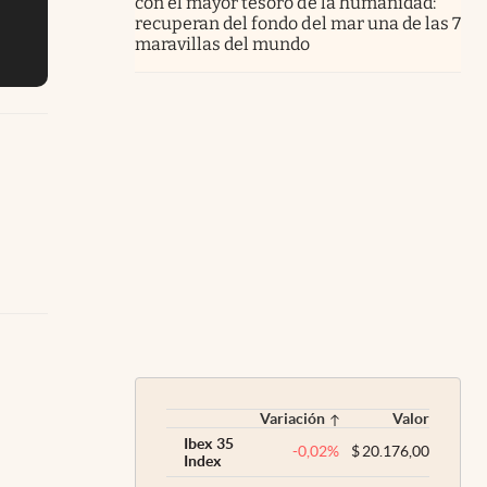
con el mayor tesoro de la humanidad:
recuperan del fondo del mar una de las 7
maravillas del mundo
Variación
Valor
Ibex 35
-0,02
%
$
20.176,00
Index