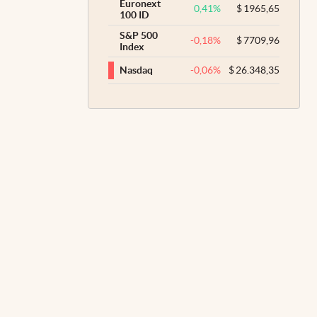
Euronext
0,41
%
$
1965,65
100 ID
S&P 500
-0,18
%
$
7709,96
Index
-0,06
%
$
26.348,35
Nasdaq