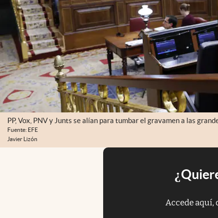
PP, Vox, PNV y Junts se alían para tumbar el gravamen a las grand
Fuente: EFE
Javier Lizón
¿Quiere
Accede aquí, 