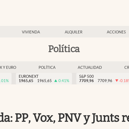
VIVIENDA
ALQUILER
ACCIONES
Política
EX Y EURO
POLÍTICA
ACTUALIDAD
C
EURONEXT
S&P 500
.01
%
1965,65
1965,65
0.41
%
7709,96
7709,96
-0.18
a: PP, Vox, PNV y Junts 