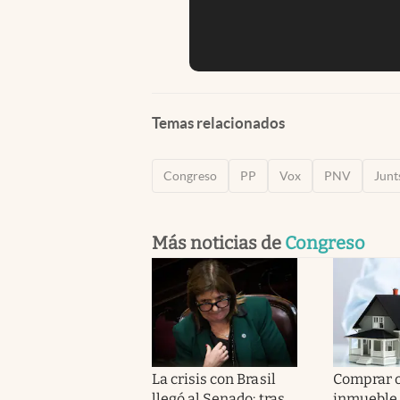
Temas relacionados
Congreso
PP
Vox
PNV
Junt
Más noticias de
Congreso
La crisis con Brasil
Comprar o
llegó al Senado: tras
inmueble 