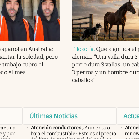
español en Australia:
Filosofía
.
Qué significa el
guantar la soledad, pero
alemán: “Una valla dura 3
 trabajo cubro el
perro dura 3 vallas, un ca
odo el mes”
3 perros y un hombre dur
caballos”
Últimas Noticias
Actua
rar una
Atención conductores
¿Aumenta o
Atenci
e y por
baja el combustible? Este es el precio
renova