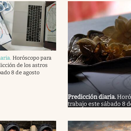
iaria
.
Horóscopo para
dicción de los astros
bado 8 de agosto
Predicción diaria
.
Horós
trabajo este sábado 8 d