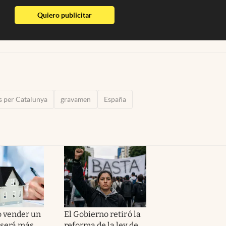
abre en nueva pestaña
Quiero publicitar
s per Catalunya
gravamen
España
 vender un
El Gobierno retiró la
será más
reforma de la ley de