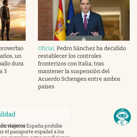
 proverbio
Oficial
.
Pedro Sánchez ha decidido
 años, un
restablecer los controles
ballo dura
fronterizos con Italia, tras
a 3
mantener la suspensión del
Acuerdo Schengen entre ambos
países
lidad
ón viajeros
España prohíbe
r el pasaporte español a los