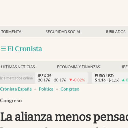
Últimas Noticias
TORMENTA
SEGURIDAD SOCIAL
JUBILADOS
Economía y finanzas
Política
Actualidad
Criptomonedas
ULTIMAS NOTICIAS
ECONOMÍA Y FINANZAS
IB
IBEX 35
EURO-USD
Ir a mercados online
20.176
20.176
-0.02
%
$
1,16
$
1,16
0
Cronista España
Política
Congreso
Congreso
La alianza menos pensad