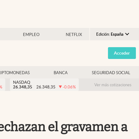
Edición:
España
EMPLEO
NETFLIX
Argentina
Acceder
España
México
RIPTOMONEDAS
BANCA
SEGURIDAD SOCIAL
USA
NASDAQ
Colombia
Ver más cotizaciones
%
26.348,35
26.348,35
-0.06
%
Uruguay
rechazan el gravamen a