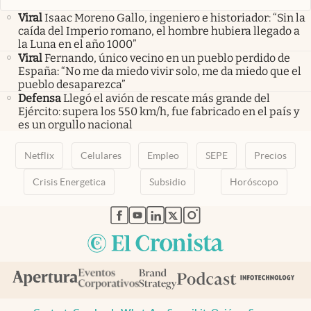
Viral
Isaac Moreno Gallo, ingeniero e historiador: “Sin la
caída del Imperio romano, el hombre hubiera llegado a
la Luna en el año 1000”
Viral
Fernando, único vecino en un pueblo perdido de
España: “No me da miedo vivir solo, me da miedo que el
pueblo desaparezca”
Defensa
Llegó el avión de rescate más grande del
Ejército: supera los 550 km/h, fue fabricado en el país y
es un orgullo nacional
Netflix
Celulares
Empleo
SEPE
Precios
Crisis Energetica
Subsidio
Horóscopo
abre en nueva pestaña
abre en nueva pestaña
abre en nueva pestaña
abre en nueva pestaña
abre en nueva pestaña