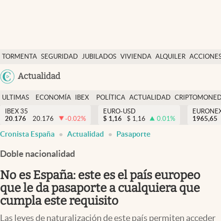
Últimas Noticias
TORMENTA
SEGURIDAD
JUBILADOS
VIVIENDA
ALQUILER
ACCIONE
Economía y finanzas
SOCIAL
Argentina
Actualidad
Política
España
Actualidad
ULTIMAS
ECONOMÍA
IBEX
POLÍTICA
ACTUALIDAD
CRIPTOMONE
México
NOTICIAS
Y
Y
IBEX 35
EURO-USD
EURONE
Criptomonedas
20.176
20.176
-0.02
%
$
1,16
$
1,16
0.01
%
USA
1965,65
FINANZAS
EURO
Cronista España
Actualidad
Pasaporte
Colombia
España
Uruguay
Doble nacionalidad
No es España: este es el país europeo
que le da pasaporte a cualquiera que
cumpla este requisito
Las leyes de naturalización de este país permiten acceder