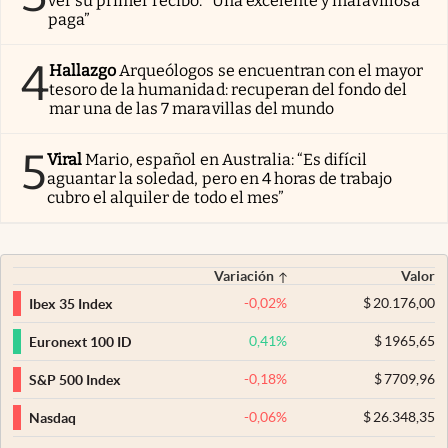
ver su primer recibo: “Una excelente y maravillosa
paga”
4
Hallazgo
Arqueólogos se encuentran con el mayor
tesoro de la humanidad: recuperan del fondo del
mar una de las 7 maravillas del mundo
5
Viral
Mario, español en Australia: “Es difícil
aguantar la soledad, pero en 4 horas de trabajo
cubro el alquiler de todo el mes”
Variación
Valor
-0,02
%
$
20.176,00
Ibex 35 Index
0,41
%
$
1965,65
Euronext 100 ID
-0,18
%
$
7709,96
S&P 500 Index
-0,06
%
$
26.348,35
Nasdaq