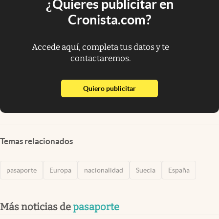
¿Quieres publicitar en
Cronista.com?
Accede aquí, completa tus datos y te
contactaremos.
abre en nueva pestaña
Quiero publicitar
Temas relacionados
pasaporte
Europa
nacionalidad
Suecia
España
Más noticias de
pasaporte