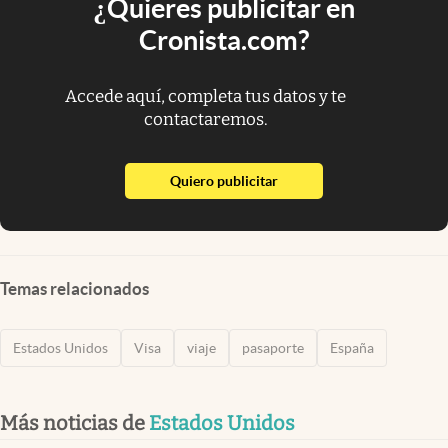
¿Quieres publicitar en
Cronista.com?
Accede aquí, completa tus datos y te
contactaremos.
abre en nueva pestaña
Quiero publicitar
Temas relacionados
Estados Unidos
Visa
viaje
pasaporte
España
Más noticias de
Estados Unidos