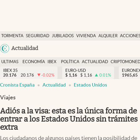
Últimas Noticias
TORMENTA
SEGURIDAD
JUBILADOS
VIVIENDA
ALQUILER
ACCIONE
Economía y finanzas
SOCIAL
Argentina
Actualidad
Política
España
Actualidad
ULTIMAS
ECONOMÍA
IBEX
POLÍTICA
ACTUALIDAD
CRIPTOMONE
México
NOTICIAS
Y
Y
IBEX 35
EURO-USD
EURONE
Criptomonedas
20.176
20.176
-0.02
%
$
1,16
$
1,16
0.01
%
USA
1965,65
FINANZAS
EURO
Cronista España
Actualidad
Estados Unidos
Colombia
España
Uruguay
Viajes
Adiós a la visa: esta es la única forma de
entrar a los Estados Unidos sin trámites
extra
Los ciudadanos de algunos países tienen la posibilidad de