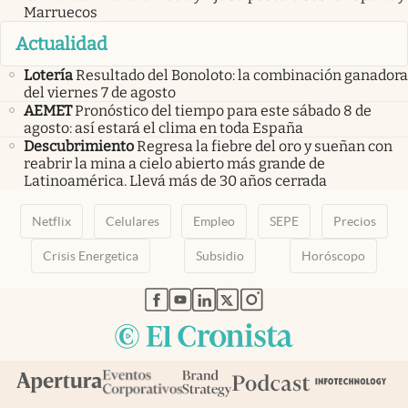
Marruecos
Actualidad
Lotería
Resultado del Bonoloto: la combinación ganadora
del viernes 7 de agosto
AEMET
Pronóstico del tiempo para este sábado 8 de
agosto: así estará el clima en toda España
Descubrimiento
Regresa la fiebre del oro y sueñan con
reabrir la mina a cielo abierto más grande de
Latinoamérica. Llevá más de 30 años cerrada
Netflix
Celulares
Empleo
SEPE
Precios
Crisis Energetica
Subsidio
Horóscopo
abre en nueva pestaña
abre en nueva pestaña
abre en nueva pestaña
abre en nueva pestaña
abre en nueva pestaña