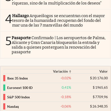
riquezas, sino de la multiplicación de los deseos”
4
Hallazgo
Arqueólogos se encuentran con el mayor
tesoro de la humanidad: recuperan del fondo del
mar una de las 7 maravillas del mundo
5
Pasaporte
Confirmado | Los aeropuertos de Palma,
Alicante y Gran Canaria bloquearán la entrada y
salida a quienes posterguen la renovación del
pasaporte
Variación
Valor
-0,02
%
$
20.176,00
Ibex 35 Index
0,41
%
$
1965,65
Euronext 100 ID
-0,18
%
$
7709,96
S&P 500 Index
-0,06
%
$
26.348,35
Nasdaq