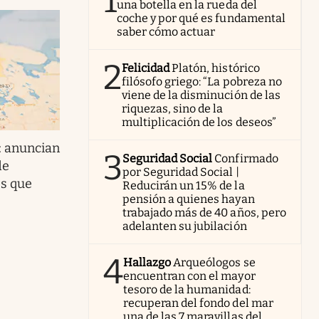
1
una botella en la rueda del
coche y por qué es fundamental
saber cómo actuar
2
Felicidad
Platón, histórico
filósofo griego: “La pobreza no
viene de la disminución de las
riquezas, sino de la
multiplicación de los deseos”
: anuncian
3
Seguridad Social
Confirmado
de
por Seguridad Social |
s que
Reducirán un 15% de la
pensión a quienes hayan
trabajado más de 40 años, pero
adelanten su jubilación
4
Hallazgo
Arqueólogos se
encuentran con el mayor
tesoro de la humanidad:
recuperan del fondo del mar
una de las 7 maravillas del