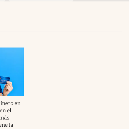
Uruguay
Dinero en
 en el
 más
ene la