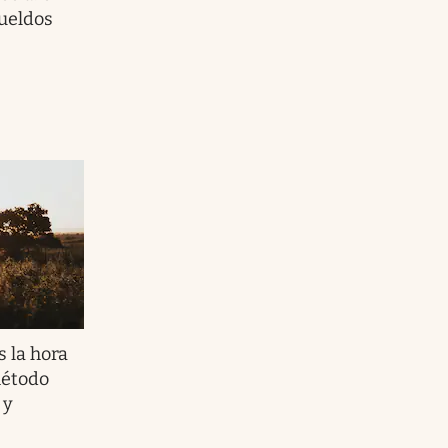
sueldos
s la hora
método
 y