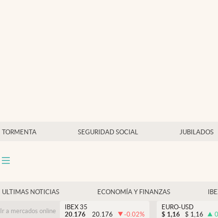
Últimas Noticias
Economía y finanzas
Política
Actualidad
Criptomonedas
TORMENTA
SEGURIDAD SOCIAL
JUBILADOS
ULTIMAS NOTICIAS
ECONOMÍA Y FINANZAS
IB
IBEX 35
EURO-USD
Ir a mercados online
20.176
20.176
-0.02
%
$
1,16
$
1,16
0