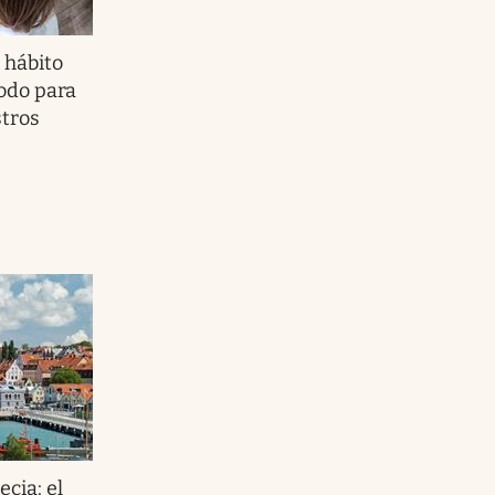
 hábito
odo para
stros
cia: el