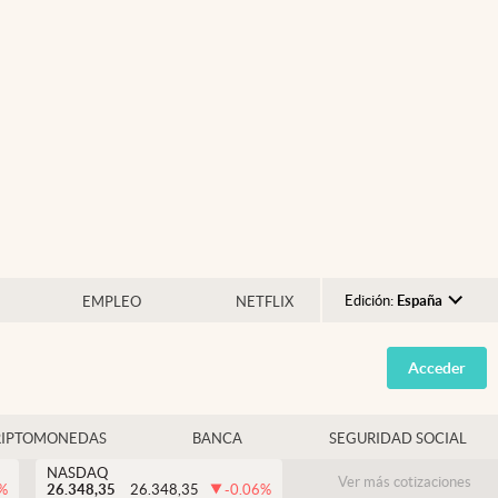
Edición:
España
EMPLEO
NETFLIX
Argentina
Acceder
España
México
RIPTOMONEDAS
BANCA
SEGURIDAD SOCIAL
USA
NASDAQ
Colombia
Ver más cotizaciones
%
26.348,35
26.348,35
-0.06
%