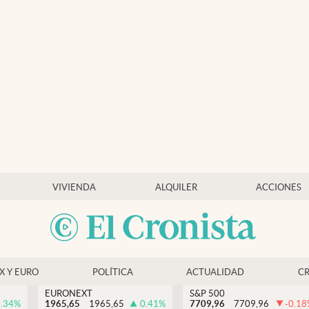
VIVIENDA
ALQUILER
ACCIONES
EX Y EURO
POLÍTICA
ACTUALIDAD
C
EURONEXT
S&P 500
.34
%
1965,65
1965,65
0.41
%
7709,96
7709,96
-0.18