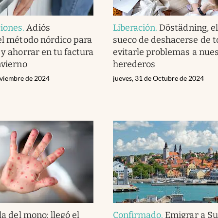
iones
.
Adiós
Liberación
.
Döstädning, el
 el método nórdico para
sueco de deshacerse de t
 y ahorrar en tu factura
evitarle problemas a nue
nvierno
herederos
oviembre de 2024
jueves, 31 de Octubre de 2024
la del mono: llegó el
Confirmado
.
Emigrar a Sue