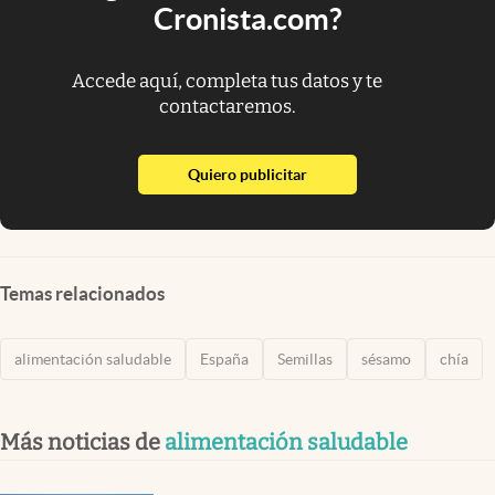
Cronista.com?
Accede aquí, completa tus datos y te
contactaremos.
abre en nueva pestaña
Quiero publicitar
Temas relacionados
alimentación saludable
España
Semillas
sésamo
chía
Más noticias de
alimentación saludable