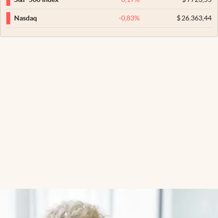
-0,83
%
$
26.363,44
Nasdaq