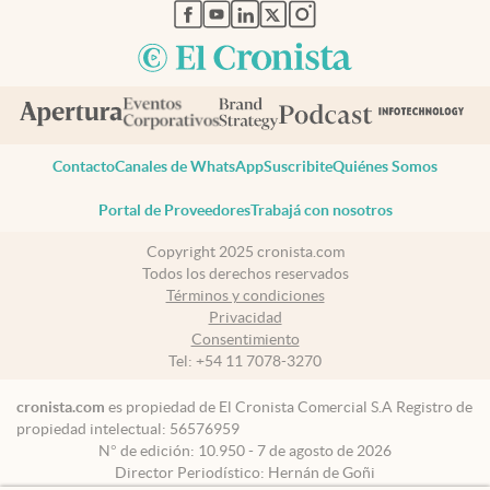
abre en nueva pestaña
abre en nueva pestaña
abre en nueva pestaña
abre en nueva pestaña
abre en nueva pestaña
Contacto
Canales de WhatsApp
Suscribite
Quiénes Somos
Portal de Proveedores
Trabajá con nosotros
Copyright 2025 cronista.com
Todos los derechos reservados
Términos y condiciones
Privacidad
Consentimiento
Tel:
+54 11 7078-3270
cronista.com
es propiedad de El Cronista Comercial S.A Registro de
propiedad intelectual: 56576959
N° de edición: 10.950 - 7 de agosto de 2026
Director Periodístico: Hernán de Goñi