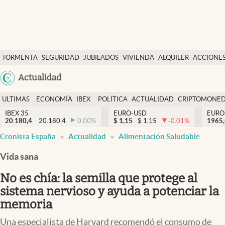
Últimas Noticias
TORMENTA
SEGURIDAD
JUBILADOS
VIVIENDA
ALQUILER
ACCIONE
Economía y finanzas
SOCIAL
Argentina
Actualidad
Política
España
Actualidad
ULTIMAS
ECONOMÍA
IBEX
POLÍTICA
ACTUALIDAD
CRIPTOMONE
México
NOTICIAS
Y
Y
IBEX 35
EURO-USD
EURO
Criptomonedas
20.180,4
20.180,4
0.00
%
$
1,15
$
1,15
-0.01
%
USA
1965
FINANZAS
EURO
Cronista España
Actualidad
Alimentación Saludable
Colombia
España
Uruguay
Vida sana
No es chía: la semilla que protege al
sistema nervioso y ayuda a potenciar la
memoria
Una especialista de Harvard recomendó el consumo de