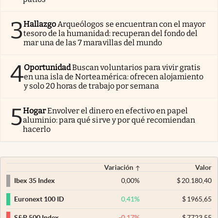
3
Hallazgo
Arqueólogos se encuentran con el mayor
tesoro de la humanidad: recuperan del fondo del
mar una de las 7 maravillas del mundo
4
Oportunidad
Buscan voluntarios para vivir gratis
en una isla de Norteamérica: ofrecen alojamiento
y solo 20 horas de trabajo por semana
5
Hogar
Envolver el dinero en efectivo en papel
aluminio: para qué sirve y por qué recomiendan
hacerlo
Variación
Valor
0,00
%
$
20.180,40
Ibex 35 Index
0,41
%
$
1965,65
Euronext 100 ID
-0,17
%
$
7723,55
S&P 500 Index