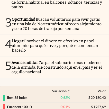
de forma habitual en balcones, sótanos, terrazas y
patios
3
Oportunidad
Buscan voluntarios para vivir gratis
en una isla de Norteamérica: ofrecen alojamiento
y solo 20 horas de trabajo por semana
4
Hogar
Envolver el dinero en efectivo en papel
aluminio: para qué sirve y por qué recomiendan
hacerlo
5
Avance militar
Zarpa el submarino más moderno
de la Armada: fue construido aquí en el país y es el
orgullo nacional
Variación
Valor
0,62
%
$
20.180,40
Ibex 35 Index
-0,01
%
$
1957,69
Euronext 100 ID