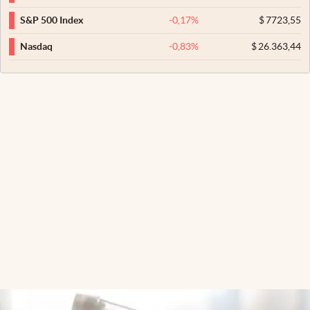
-0,17
%
$
7723,55
S&P 500 Index
-0,83
%
$
26.363,44
Nasdaq