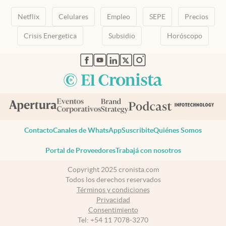
Netflix
Celulares
Empleo
SEPE
Precios
Crisis Energetica
Subsidio
Horóscopo
abre en nueva pestaña
abre en nueva pestaña
abre en nueva pestaña
abre en nueva pestaña
abre en nueva pestaña
Contacto
Canales de WhatsApp
Suscribite
Quiénes Somos
Portal de Proveedores
Trabajá con nosotros
Copyright 2025 cronista.com
Todos los derechos reservados
Términos y condiciones
Privacidad
Consentimiento
Tel:
+54 11 7078-3270