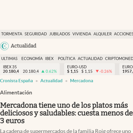
Últimas Noticias
TORMENTA
SEGURIDAD
JUBILADOS
VIVIENDA
ALQUILER
ACCIONE
Economía y finanzas
SOCIAL
Argentina
Actualidad
Política
España
Actualidad
ULTIMAS
ECONOMÍA
IBEX
POLÍTICA
ACTUALIDAD
CRIPTOMONE
México
NOTICIAS
Y
Y
IBEX 35
EURO-USD
EURO
Criptomonedas
20.180,4
20.180,4
0.62
%
$
1,15
$
1,15
-0.26
%
USA
1957
FINANZAS
EURO
Cronista España
Actualidad
Mercadona
Colombia
España
Uruguay
Alimentación
Mercadona tiene uno de los platos más
deliciosos y saludables: cuesta menos de
3 euros
La cadena de supermercados de la familia Roig ofrece uno