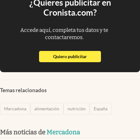
¿Quieres publicitar en
Cronista.com?
Accede aquí, completa tus datos y te
contactaremos.
abre en nueva pestaña
Quiero publicitar
Temas relacionados
Mercadona
alimentación
nutrición
España
Más noticias de
Mercadona