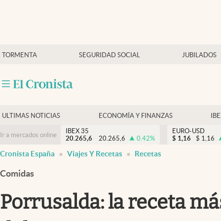
Últimas Noticias
TORMENTA
SEGURIDAD SOCIAL
JUBILADOS
Economía y finanzas
Política
Actualidad
Criptomonedas
ULTIMAS NOTICIAS
ECONOMÍA Y FINANZAS
IB
IBEX 35
EURO-USD
Ir a mercados online
20.265,6
20.265,6
0.42
%
$
1,16
$
1,16
Cronista España
Viajes Y Recetas
Recetas
Comidas
Porrusalda: la receta má