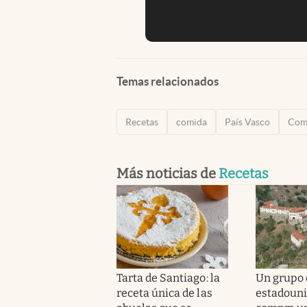
Temas relacionados
Recetas
comida
País Vasco
Comu
Más noticias de
Recetas
Tarta de Santiago: la
Un grupo 
receta única de las
estadoun