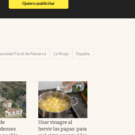
abre en nueva pestaña
Quiero publicitar
nidad Foral de Navarra
La Rioja
España
de
Usar vinagre al
idenses
hervir las papas: para