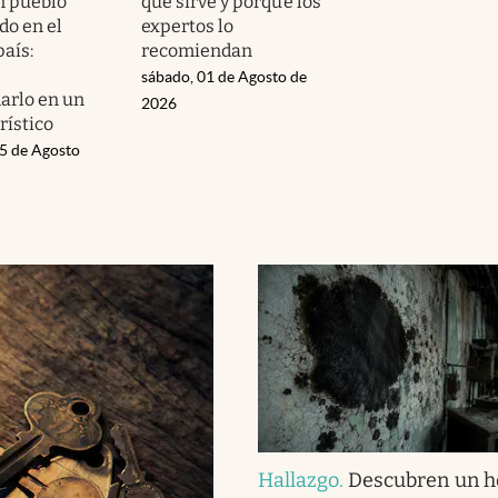
n pueblo
qué sirve y porqué los
o en el
expertos lo
país:
recomiendan
sábado, 01 de Agosto de
arlo en un
2026
rístico
05 de Agosto
Hallazgo
.
Descubren un 