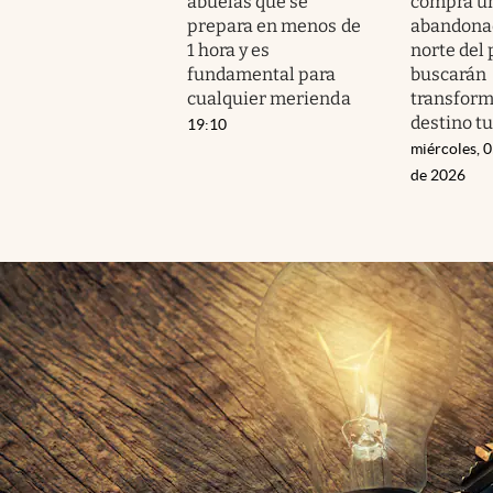
abuelas que se
compra u
prepara en menos de
abandonad
1 hora y es
norte del 
fundamental para
buscarán
cualquier merienda
transform
destino tu
19:10
miércoles, 
de 2026