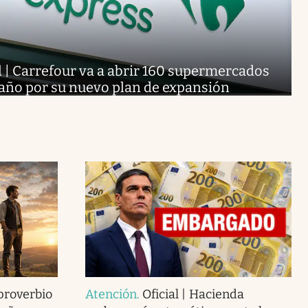
l | Carrefour va a abrir 160 supermercados
 año por su nuevo plan de expansión
 proverbio
Atención
.
Oficial | Hacienda