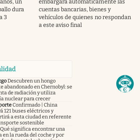
 años, un
embargará automáticamente las
ballo dura
cuentas bancarias, bienes y
a 3
vehículos de quienes no respondan
a este aviso final
lidad
zgo
Descubren un hongo
te abandonado en Chernobyl: se
ta de radiación y utiliza
a nuclear para crecer
porte
Confirmado | China
á 121 buses eléctricos y
tirá a esta ciudad en referente
ansporte sostenible
Qué significa encontrar una
a en la rueda del coche y por