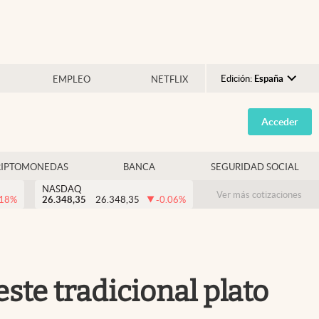
Edición:
España
EMPLEO
NETFLIX
Argentina
Acceder
España
México
RIPTOMONEDAS
BANCA
SEGURIDAD SOCIAL
USA
NASDAQ
Colombia
Ver más cotizaciones
.18
%
26.348,35
26.348,35
-0.06
%
Uruguay
este tradicional plato