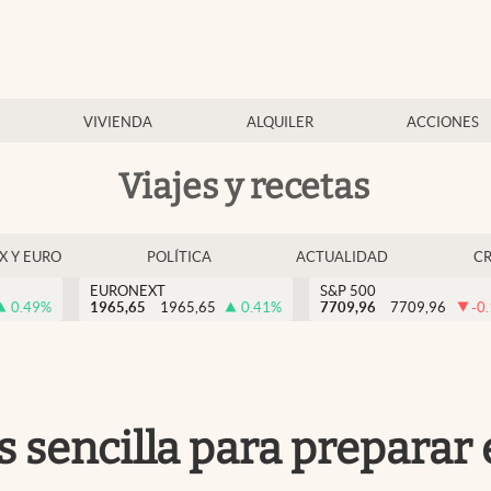
VIVIENDA
ALQUILER
ACCIONES
Viajes y recetas
EX Y EURO
POLÍTICA
ACTUALIDAD
C
EURONEXT
S&P 500
0.49
%
1965,65
1965,65
0.41
%
7709,96
7709,96
-0
s sencilla para preparar 