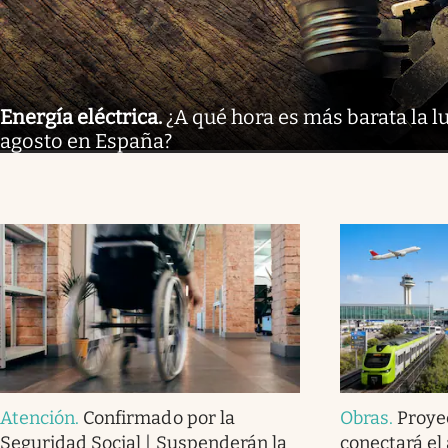
Energía eléctrica
.
¿A qué hora es más barata la l
agosto en España?
Atención
.
Confirmado por la
Obras
.
Proye
Seguridad Social | Suspenderán la
conectará el