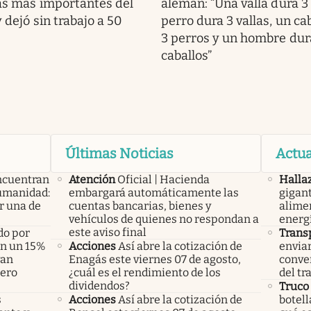
cas más importantes del
alemán: “Una valla dura 3
y dejó sin trabajo a 50
perro dura 3 vallas, un ca
3 perros y un hombre dur
caballos”
Últimas Noticias
Actua
ncuentran
Atención
Oficial | Hacienda
Halla
humanidad:
embargará automáticamente las
gigan
r una de
cuentas bancarias, bienes y
alimen
vehículos de quienes no respondan a
energí
este aviso final
do por
Trans
án un 15%
Acciones
Así abre la cotización de
enviar
yan
Enagás este viernes 07 de agosto,
conver
pero
¿cuál es el rendimiento de los
del tr
dividendos?
Truco
s
Acciones
Así abre la cotización de
botell