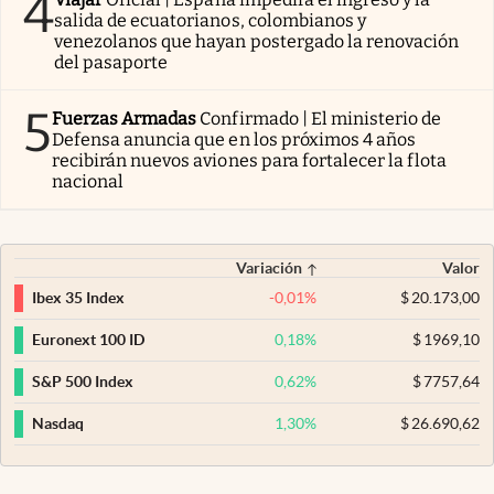
4
salida de ecuatorianos, colombianos y
venezolanos que hayan postergado la renovación
del pasaporte
5
Fuerzas Armadas
Confirmado | El ministerio de
Defensa anuncia que en los próximos 4 años
recibirán nuevos aviones para fortalecer la flota
nacional
Variación
Valor
-0,01
%
$
20.173,00
Ibex 35 Index
0,18
%
$
1969,10
Euronext 100 ID
0,62
%
$
7757,64
S&P 500 Index
1,30
%
$
26.690,62
Nasdaq