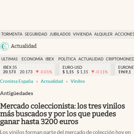
Últimas Noticias
TORMENTA
SEGURIDAD
JUBILADOS
VIVIENDA
ALQUILER
ACCIONE
Economía y finanzas
SOCIAL
Argentina
Actualidad
Política
España
Actualidad
ULTIMAS
ECONOMÍA
IBEX
POLÍTICA
ACTUALIDAD
CRIPTOMONE
México
NOTICIAS
Y
Y
IBEX 35
EURO-USD
EURONE
Criptomonedas
20.173
20.173
-0.01
%
$
1,15
$
1,15
-0.11
%
USA
1969,1
FINANZAS
EURO
Cronista España
Actualidad
Vinilos
Colombia
España
Uruguay
Antigüedades
Mercado coleccionista: los tres vinilos
más buscados y por los que puedes
ganar hasta 3200 euros
Los vinilos forman parte del mercado de colección hoy en