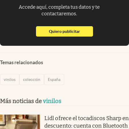
Accede aquí, completa tus datos y te
contactaremos.
abre en nueva pestaña
Quiero publicitar
Temas relacionados
vinilos
colección
España
Más noticias de
vinilos
Lidl ofrece el tocadiscos Sharp en
descuento: cuenta con Bluetooth