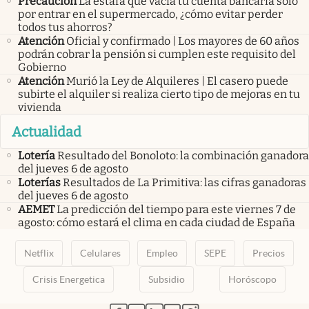
Precaución
La estafa que vacía tu cuenta bancaria solo
por entrar en el supermercado, ¿cómo evitar perder
todos tus ahorros?
Atención
Oficial y confirmado | Los mayores de 60 años
podrán cobrar la pensión si cumplen este requisito del
Gobierno
Atención
Murió la Ley de Alquileres | El casero puede
subirte el alquiler si realiza cierto tipo de mejoras en tu
vivienda
Actualidad
Lotería
Resultado del Bonoloto: la combinación ganadora
del jueves 6 de agosto
Loterías
Resultados de La Primitiva: las cifras ganadoras
del jueves 6 de agosto
AEMET
La predicción del tiempo para este viernes 7 de
agosto: cómo estará el clima en cada ciudad de España
Netflix
Celulares
Empleo
SEPE
Precios
Crisis Energetica
Subsidio
Horóscopo
abre en nueva pestaña
abre en nueva pestaña
abre en nueva pestaña
abre en nueva pestaña
abre en nueva pestaña