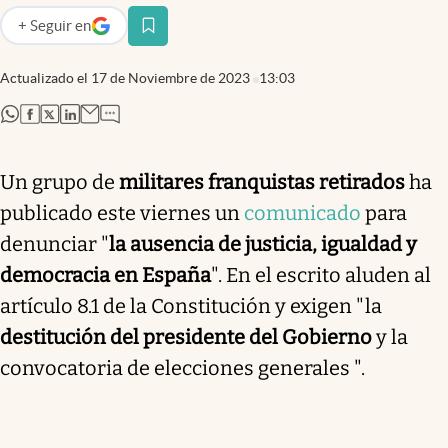
+
Seguir
en
abre en nueva pestaña
Actualizado el
17 de Noviembre de 2023
13:03
abre en nueva pestaña
abre en nueva pestaña
abre en nueva pestaña
abre en nueva pestaña
Un grupo de
militares franquistas retirados
ha
publicado este viernes un
comunicado
para
denunciar "
la ausencia de justicia, igualdad y
democracia en España
". En el escrito aluden al
artículo 8.1 de la Constitución y exigen "la
destitución del presidente del Gobierno
y la
convocatoria de elecciones generales ".