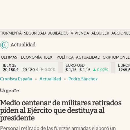
Últimas Noticias
TORMENTA
SEGURIDAD
JUBILADOS
VIVIENDA
ALQUILER
ACCIONE
Economía y finanzas
SOCIAL
Argentina
Actualidad
Política
España
Actualidad
ULTIMAS
ECONOMÍA
IBEX
POLÍTICA
ACTUALIDAD
CRIPTOMONE
México
NOTICIAS
Y
Y
IBEX 35
EURO-USD
EURO
Criptomonedas
20.180,4
20.180,4
0.00
%
$
1,15
$
1,15
0.02
%
USA
1965,
FINANZAS
EURO
Cronista España
Actualidad
Pedro Sánchez
Colombia
España
Uruguay
Urgente
Medio centenar de militares retirados
piden al Ejército que destituya al
presidente
Personal retirado de las fuerzas armadas elaboró un