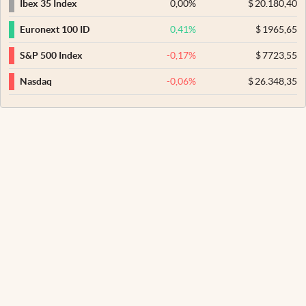
0,00
%
$
20.180,40
Ibex 35 Index
0,41
%
$
1965,65
Euronext 100 ID
-0,17
%
$
7723,55
S&P 500 Index
-0,06
%
$
26.348,35
Nasdaq