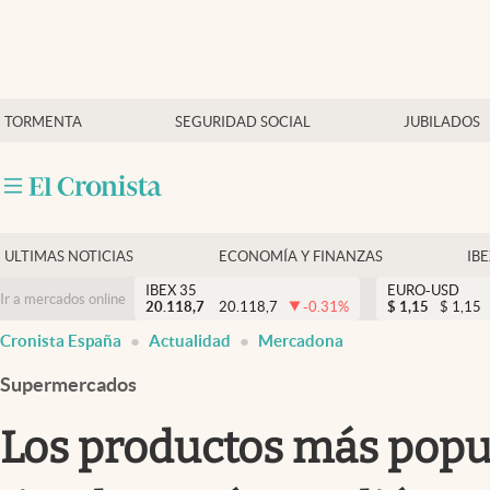
Últimas Noticias
TORMENTA
SEGURIDAD SOCIAL
JUBILADOS
Economía y finanzas
Política
Actualidad
Criptomonedas
ULTIMAS NOTICIAS
ECONOMÍA Y FINANZAS
IB
IBEX 35
EURO-USD
Ir a mercados online
20.118,7
20.118,7
-0.31
%
$
1,15
$
1,15
Cronista España
Actualidad
Mercadona
Supermercados
Los productos más popu