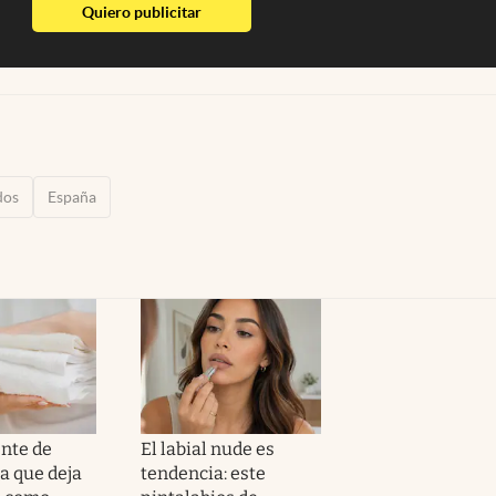
abre en nueva pestaña
Quiero publicitar
dos
España
ente de
El labial nude es
 que deja
tendencia: este