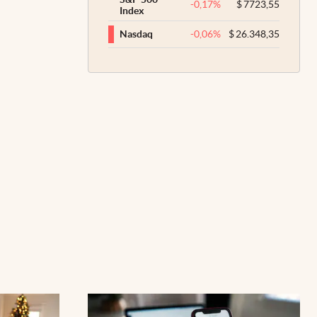
-0,17
%
$
7723,55
Index
-0,06
%
$
26.348,35
Nasdaq