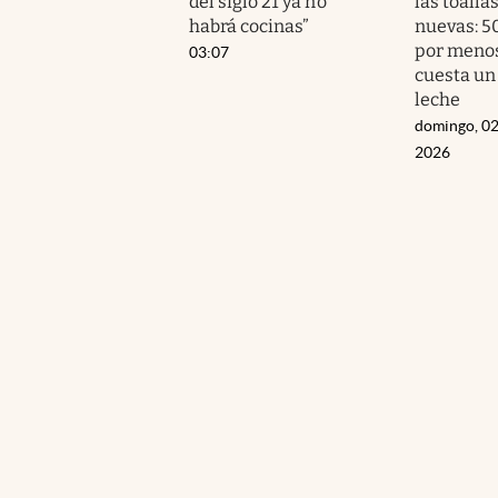
del siglo 21 ya no
las toalla
habrá cocinas”
nuevas: 5
por menos
03:07
cuesta un
leche
domingo, 02
2026