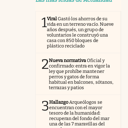
1
Viral
Gastó los ahorros de su
vida en un terreno vacío. Nueve
años después, un grupo de
voluntarios le construyó una
casa con 850 bloques de
plástico reciclado
2
Nueva normativa
Oficial y
confirmado: entra en vigor la
ley que prohíbe mantener
perros y gatos de forma
habitual en balcones, sótanos,
terrazas y patios
3
Hallazgo
Arqueólogos se
encuentran con el mayor
tesoro de la humanidad:
recuperan del fondo del mar
una de las 7 maravillas del