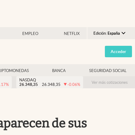
Edición:
España
EMPLEO
NETFLIX
Argentina
Acceder
España
México
RIPTOMONEDAS
BANCA
SEGURIDAD SOCIAL
USA
NASDAQ
Colombia
Ver más cotizaciones
.17
%
26.348,35
26.348,35
-0.06
%
Uruguay
aparecen de sus