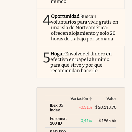
mundo
4
Oportunidad
Buscan
voluntarios para vivir gratis en
una isla de Norteamérica:
ofrecen alojamiento y solo 20
horas de trabajo por semana
5
Hogar
Envolver el dinero en
efectivo en papel aluminio:
para qué sirve y por qué
recomiendan hacerlo
Variación
Valor
Ibex 35
-0,31
%
$
20.118,70
Index
Euronext
0,41
%
$
1965,65
100 ID
S&P 500