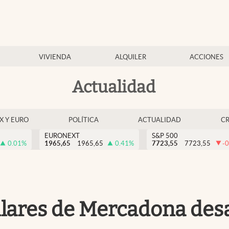
VIVIENDA
ALQUILER
ACCIONES
Actualidad
EX Y EURO
POLÍTICA
ACTUALIDAD
C
EURONEXT
S&P 500
0.01
%
1965,65
1965,65
0.41
%
7723,55
7723,55
-0
lares de Mercadona des