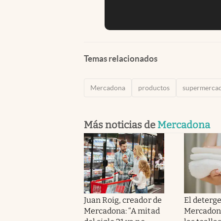
Temas relacionados
Mercadona
productos
supermerca
Más noticias de
Mercadona
Juan Roig, creador de
El deterg
Mercadona: “A mitad
Mercadona