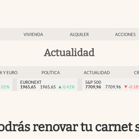
VIVIENDA
ALQUILER
ACCIONES
Actualidad
EX Y EURO
POLÍTICA
ACTUALIDAD
C
EURONEXT
S&P 500
.01
%
1965,65
1965,65
0.41
%
7709,96
7709,96
-0.18
odrás renovar tu carnet 