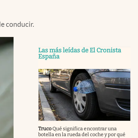
de conducir.
Las más leídas de El Cronista
España
Truco
Qué significa encontrar una
botella en la rueda del coche y por qué