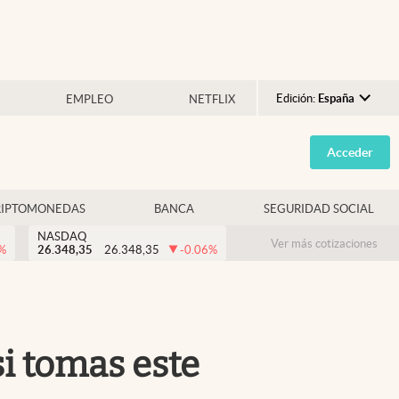
Edición:
España
EMPLEO
NETFLIX
Argentina
Acceder
España
México
RIPTOMONEDAS
BANCA
SEGURIDAD SOCIAL
USA
NASDAQ
Colombia
Ver más cotizaciones
%
26.348,35
26.348,35
-0.06
%
Uruguay
si tomas este