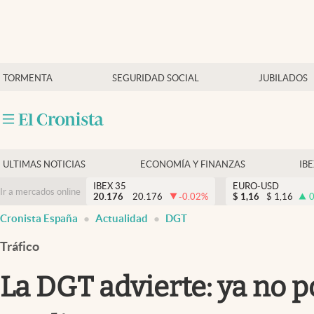
Últimas Noticias
TORMENTA
SEGURIDAD SOCIAL
JUBILADOS
Economía y finanzas
Política
Actualidad
Criptomonedas
ULTIMAS NOTICIAS
ECONOMÍA Y FINANZAS
IB
IBEX 35
EURO-USD
Ir a mercados online
20.176
20.176
-0.02
%
$
1,16
$
1,16
0
Cronista España
Actualidad
DGT
Tráfico
La DGT advierte: ya no p