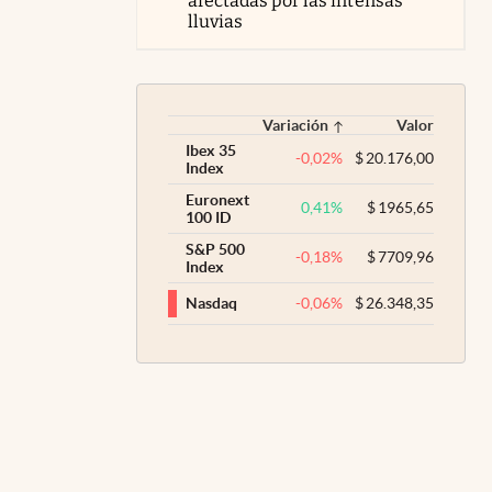
afectadas por las intensas
lluvias
Variación
Valor
Ibex 35
-0,02
%
$
20.176,00
Index
Euronext
0,41
%
$
1965,65
100 ID
S&P 500
-0,18
%
$
7709,96
Index
-0,06
%
$
26.348,35
Nasdaq