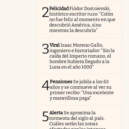
2
Felicidad
Fiódor Dostoievski,
histórico escritor ruso: “Colón
no fue feliz al momento en que
descubrió América, sino
mientras la descubría”
3
Viral
Isaac Moreno Gallo,
ingeniero e historiador: “Sin la
caída del Imperio romano, el
hombre hubiera llegado a la
Luna en el año 1000”
4
Pensiones
Se jubila a los 63
años y se conmueve al ver su
primer recibo: “Una excelente
y maravillosa paga”
5
Alerta
Se aproxima la
tormenta del siglo al país.
Cuáles serán las zonas