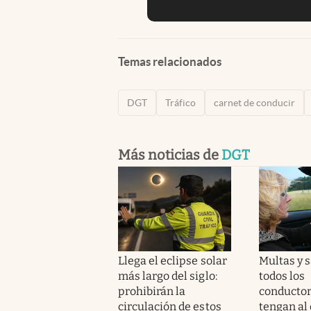
Temas relacionados
DGT
Tráfico
carnet de conducir
Más noticias de
DGT
Llega el eclipse solar
Multas y 
más largo del siglo:
todos los
prohibirán la
conductor
circulación de estos
tengan al 