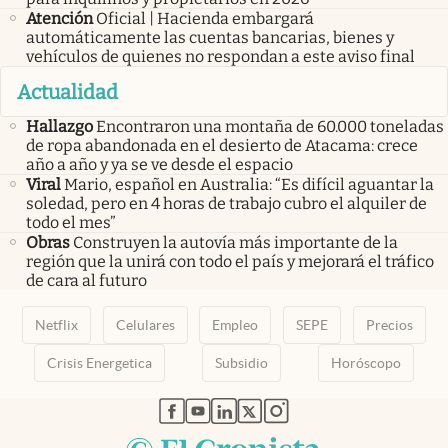
Atención
Oficial | Hacienda embargará
automáticamente las cuentas bancarias, bienes y
vehículos de quienes no respondan a este aviso final
Actualidad
Hallazgo
Encontraron una montaña de 60.000 toneladas
de ropa abandonada en el desierto de Atacama: crece
año a año y ya se ve desde el espacio
Viral
Mario, español en Australia: “Es difícil aguantar la
soledad, pero en 4 horas de trabajo cubro el alquiler de
todo el mes”
Obras
Construyen la autovía más importante de la
región que la unirá con todo el país y mejorará el tráfico
de cara al futuro
Netflix
Celulares
Empleo
SEPE
Precios
Crisis Energetica
Subsidio
Horóscopo
abre en nueva pestaña
abre en nueva pestaña
abre en nueva pestaña
abre en nueva pestaña
abre en nueva pestaña