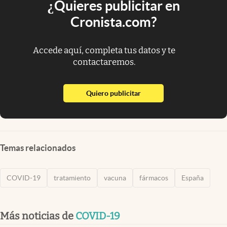
¿Quieres publicitar en
Cronista.com?
Accede aquí, completa tus datos y te
contactaremos.
abre en nueva pestaña
Quiero publicitar
Temas relacionados
COVID-19
tratamiento
vacuna
fármacos
España
Más noticias de
COVID-19