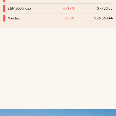
-0,17
%
$
7723,55
S&P 500 Index
-0,83
%
$
26.363,44
Nasdaq