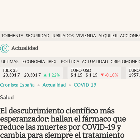
Últimas Noticias
TORMENTA
SEGURIDAD
JUBILADOS
VIVIENDA
ALQUILER
ACCIONE
Economía y finanzas
SOCIAL
Argentina
Actualidad
Política
España
Actualidad
ULTIMAS
ECONOMÍA
IBEX
POLÍTICA
ACTUALIDAD
CRIPTOMONE
México
NOTICIAS
Y
Y
IBEX 35
EURO-USD
EURO
Criptomonedas
20.301,7
20.301,7
1.22
%
$
1,15
$
1,15
-0.10
%
USA
1957
FINANZAS
EURO
Cronista España
Actualidad
COVID-19
Colombia
España
Uruguay
Salud
El descubrimiento científico más
esperanzador: hallan el fármaco que
reduce las muertes por COVID-19 y
cambia para siempre el tratamiento