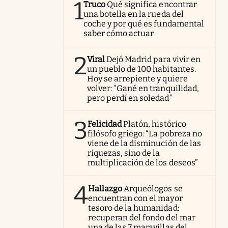
1
Truco
Qué significa encontrar
una botella en la rueda del
coche y por qué es fundamental
saber cómo actuar
2
Viral
Dejó Madrid para vivir en
un pueblo de 100 habitantes.
Hoy se arrepiente y quiere
volver: “Gané en tranquilidad,
pero perdí en soledad”
3
Felicidad
Platón, histórico
filósofo griego: “La pobreza no
viene de la disminución de las
riquezas, sino de la
multiplicación de los deseos”
4
Hallazgo
Arqueólogos se
encuentran con el mayor
tesoro de la humanidad:
recuperan del fondo del mar
una de las 7 maravillas del