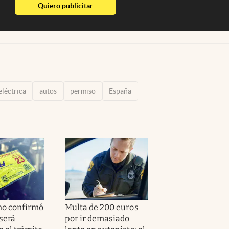
abre en nueva pestaña
Quiero publicitar
eléctrica
autos
permiso
España
no confirmó
Multa de 200 euros
será
por ir demasiado