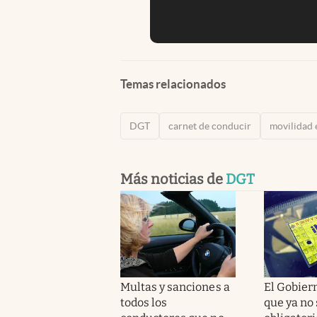
Temas relacionados
DGT
carnet de conducir
movilidad 
Más noticias de
DGT
Multas y sanciones a
El Gobier
todos los
que ya no 