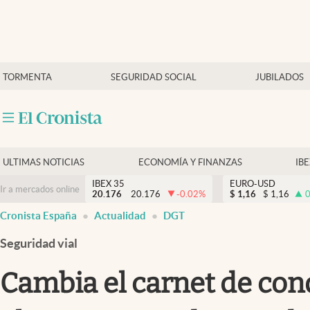
Últimas Noticias
TORMENTA
SEGURIDAD SOCIAL
JUBILADOS
Economía y finanzas
Política
Actualidad
Criptomonedas
ULTIMAS NOTICIAS
ECONOMÍA Y FINANZAS
IB
IBEX 35
EURO-USD
Ir a mercados online
20.176
20.176
-0.02
%
$
1,16
$
1,16
0
Cronista España
Actualidad
DGT
Seguridad vial
Cambia el carnet de cond