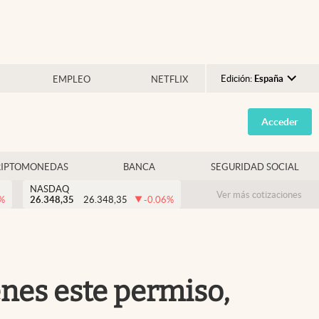
Edición:
España
EMPLEO
NETFLIX
Argentina
Acceder
España
México
RIPTOMONEDAS
BANCA
SEGURIDAD SOCIAL
USA
NASDAQ
Colombia
Ver más cotizaciones
%
26.348,35
26.348,35
-0.06
%
Uruguay
enes este permiso,