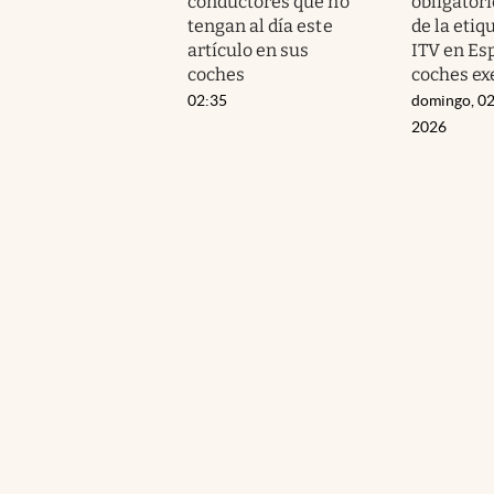
conductores que no
obligatori
tengan al día este
de la etiq
artículo en sus
ITV en Esp
coches
coches ex
02:35
domingo, 02
2026