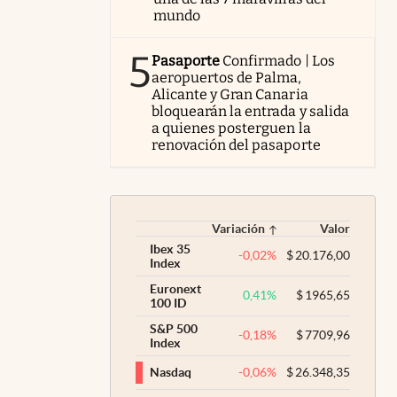
mundo
5
Pasaporte
Confirmado | Los
aeropuertos de Palma,
Alicante y Gran Canaria
bloquearán la entrada y salida
a quienes posterguen la
renovación del pasaporte
Variación
Valor
Ibex 35
-0,02
%
$
20.176,00
Index
Euronext
0,41
%
$
1965,65
100 ID
S&P 500
-0,18
%
$
7709,96
Index
-0,06
%
$
26.348,35
Nasdaq