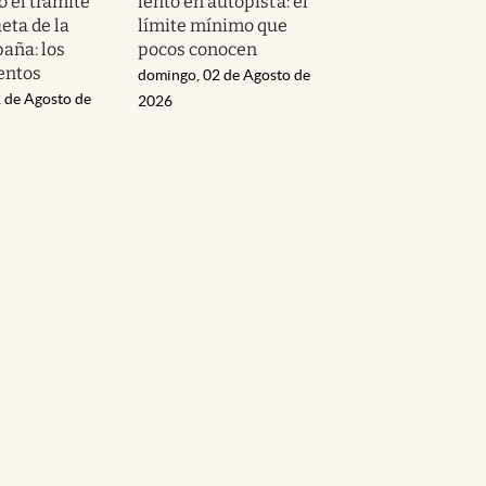
o el trámite
lento en autopista: el
ueta de la
límite mínimo que
aña: los
pocos conocen
entos
domingo, 02 de Agosto de
 de Agosto de
2026