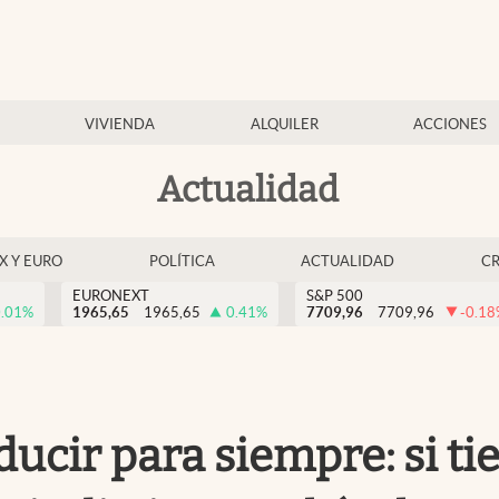
VIVIENDA
ALQUILER
ACCIONES
Actualidad
EX Y EURO
POLÍTICA
ACTUALIDAD
C
EURONEXT
S&P 500
.01
%
1965,65
1965,65
0.41
%
7709,96
7709,96
-0.18
ucir para siempre: si ti