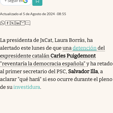
+
Seguir
en
abre en nueva pestaña
Actualizado el
5 de Agosto de 2024
08:55
abre en nueva pestaña
abre en nueva pestaña
abre en nueva pestaña
abre en nueva pestaña
La presidenta de JxCat, Laura Borràs, ha
alertado este lunes de que
una
detención
del
expresidente catalán
Carles Puigdemont
"reventaría la democracia española"
y ha retado
al primer secretario del PSC,
Salvador Illa
, a
aclarar "qué hará" si eso ocurre durante el pleno
de su
investidura
.