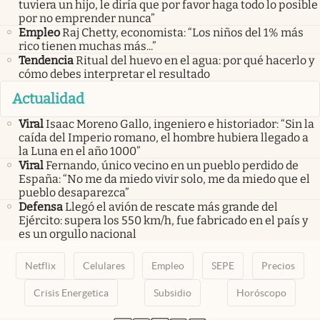
tuviera un hijo, le diría que por favor haga todo lo posible
por no emprender nunca”
Empleo
Raj Chetty, economista: “Los niños del 1% más
rico tienen muchas más...”
Tendencia
Ritual del huevo en el agua: por qué hacerlo y
cómo debes interpretar el resultado
Actualidad
Viral
Isaac Moreno Gallo, ingeniero e historiador: “Sin la
caída del Imperio romano, el hombre hubiera llegado a
la Luna en el año 1000”
Viral
Fernando, único vecino en un pueblo perdido de
España: “No me da miedo vivir solo, me da miedo que el
pueblo desaparezca”
Defensa
Llegó el avión de rescate más grande del
Ejército: supera los 550 km/h, fue fabricado en el país y
es un orgullo nacional
Netflix
Celulares
Empleo
SEPE
Precios
Crisis Energetica
Subsidio
Horóscopo