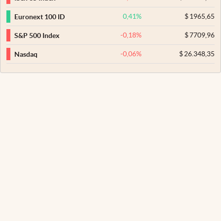
0,41
%
$
1965,65
Euronext 100 ID
-0,18
%
$
7709,96
S&P 500 Index
-0,06
%
$
26.348,35
Nasdaq