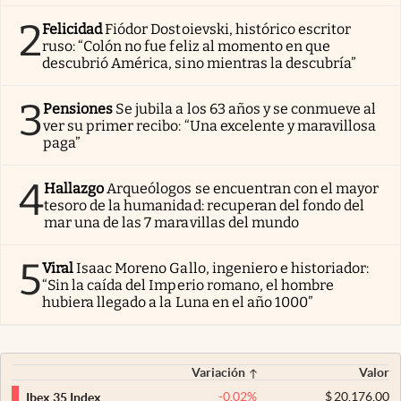
2
Felicidad
Fiódor Dostoievski, histórico escritor
ruso: “Colón no fue feliz al momento en que
descubrió América, sino mientras la descubría”
3
Pensiones
Se jubila a los 63 años y se conmueve al
ver su primer recibo: “Una excelente y maravillosa
paga”
4
Hallazgo
Arqueólogos se encuentran con el mayor
tesoro de la humanidad: recuperan del fondo del
mar una de las 7 maravillas del mundo
5
Viral
Isaac Moreno Gallo, ingeniero e historiador:
“Sin la caída del Imperio romano, el hombre
hubiera llegado a la Luna en el año 1000”
Variación
Valor
-0,02
%
$
20.176,00
Ibex 35 Index