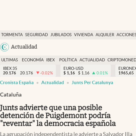
Últimas Noticias
TORMENTA
SEGURIDAD
JUBILADOS
VIVIENDA
ALQUILER
ACCIONE
Economía y finanzas
SOCIAL
Argentina
Actualidad
Política
España
Actualidad
ULTIMAS
ECONOMÍA
IBEX
POLÍTICA
ACTUALIDAD
CRIPTOMONE
México
NOTICIAS
Y
Y
IBEX 35
EURO-USD
EURONE
Criptomonedas
20.176
20.176
-0.02
%
$
1,16
$
1,16
0.01
%
USA
1965,65
FINANZAS
EURO
abre en nueva pestaña
abre en nueva pestaña
abre en nueva pestaña
Cronista España
Actualidad
Junts Per Catalunya
Colombia
España
Uruguay
Cataluña
Junts advierte que una posible
detención de Puigdemont podría
"reventar" la democracia española
La agrupación independentista le advierte a Salvador Illa