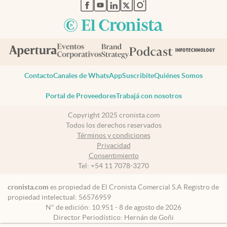
abre en nueva pestaña
abre en nueva pestaña
abre en nueva pestaña
abre en nueva pestaña
abre en nueva pestaña
Contacto
Canales de WhatsApp
Suscribite
Quiénes Somos
Portal de Proveedores
Trabajá con nosotros
Copyright 2025 cronista.com
Todos los derechos reservados
Términos y condiciones
Privacidad
Consentimiento
Tel:
+54 11 7078-3270
cronista.com
es propiedad de El Cronista Comercial S.A Registro de
propiedad intelectual: 56576959
N° de edición: 10.951 - 8 de agosto de 2026
Director Periodístico: Hernán de Goñi