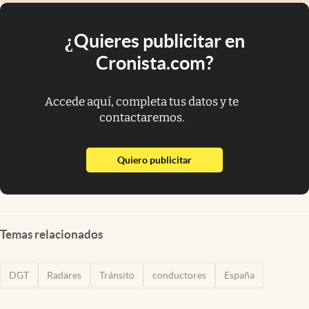
¿Quieres publicitar en
Cronista.com?
Accede aquí, completa tus datos y te
contactaremos.
abre en nueva pestaña
Quiero publicitar
Temas relacionados
DGT
Radares
Tránsito
conductores
España