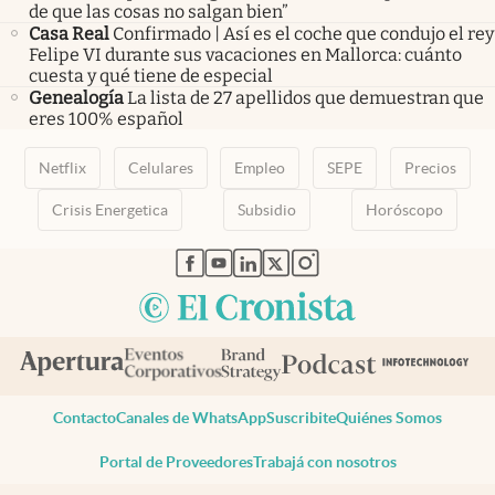
de que las cosas no salgan bien”
Casa Real
Confirmado | Así es el coche que condujo el rey
Felipe VI durante sus vacaciones en Mallorca: cuánto
cuesta y qué tiene de especial
Genealogía
La lista de 27 apellidos que demuestran que
eres 100% español
Netflix
Celulares
Empleo
SEPE
Precios
Crisis Energetica
Subsidio
Horóscopo
abre en nueva pestaña
abre en nueva pestaña
abre en nueva pestaña
abre en nueva pestaña
abre en nueva pestaña
Contacto
Canales de WhatsApp
Suscribite
Quiénes Somos
Portal de Proveedores
Trabajá con nosotros