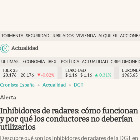
Últimas Noticias
TORMENTA
SEGURIDAD
JUBILADOS
VIVIENDA
ALQUILER
ACCIONE
Economía y finanzas
SOCIAL
Argentina
Actualidad
Política
España
Actualidad
ULTIMAS
ECONOMÍA
IBEX
POLÍTICA
ACTUALIDAD
CRIPTOMONE
México
NOTICIAS
Y
Y
IBEX 35
EURO-USD
EURONE
Criptomonedas
20.176
20.176
-0.02
%
$
1,16
$
1,16
0.31
%
USA
1965,65
FINANZAS
EURO
Cronista España
Actualidad
DGT
Colombia
España
Uruguay
Alerta
Inhibidores de radares: cómo funcionan
y por qué los conductores no deberían
utilizarlos
Descubre qué son los inhibidores de radares de la DGT en