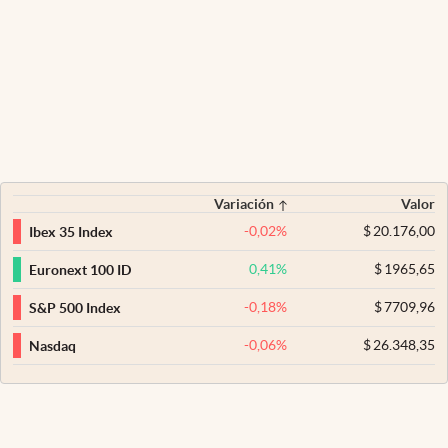
Variación
Valor
-0,02
%
$
20.176,00
Ibex 35 Index
0,41
%
$
1965,65
Euronext 100 ID
-0,18
%
$
7709,96
S&P 500 Index
-0,06
%
$
26.348,35
Nasdaq