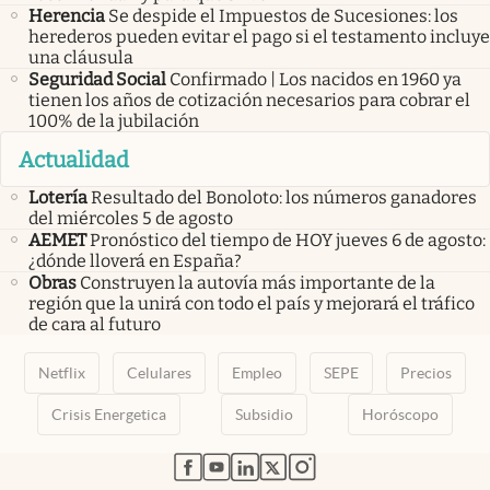
Herencia
Se despide el Impuestos de Sucesiones: los
herederos pueden evitar el pago si el testamento incluye
una cláusula
Seguridad Social
Confirmado | Los nacidos en 1960 ya
tienen los años de cotización necesarios para cobrar el
100% de la jubilación
Actualidad
Lotería
Resultado del Bonoloto: los números ganadores
del miércoles 5 de agosto
AEMET
Pronóstico del tiempo de HOY jueves 6 de agosto:
¿dónde lloverá en España?
Obras
Construyen la autovía más importante de la
región que la unirá con todo el país y mejorará el tráfico
de cara al futuro
Netflix
Celulares
Empleo
SEPE
Precios
Crisis Energetica
Subsidio
Horóscopo
abre en nueva pestaña
abre en nueva pestaña
abre en nueva pestaña
abre en nueva pestaña
abre en nueva pestaña