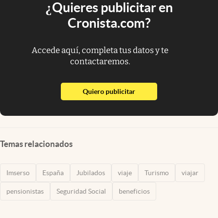
¿Quieres publicitar en
Cronista.com?
Accede aquí, completa tus datos y te
contactaremos.
abre en nueva pestaña
Quiero publicitar
Temas relacionados
Imserso
España
Jubilados
viaje
Turismo
viajar
pensionistas
Seguridad Social
beneficios