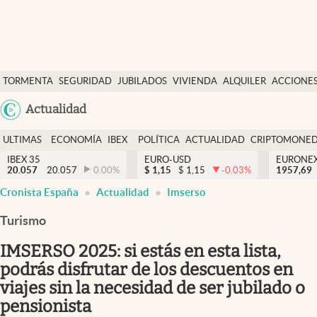
Últimas Noticias
TORMENTA
SEGURIDAD
JUBILADOS
VIVIENDA
ALQUILER
ACCIONE
Economía y finanzas
SOCIAL
Argentina
Actualidad
Política
España
Actualidad
ULTIMAS
ECONOMÍA
IBEX
POLÍTICA
ACTUALIDAD
CRIPTOMONE
México
NOTICIAS
Y
Y
IBEX 35
EURO-USD
EURONE
Criptomonedas
20.057
20.057
0.00
%
$
1,15
$
1,15
-0.03
%
USA
1957,69
FINANZAS
EURO
Cronista España
Actualidad
Imserso
Colombia
España
Uruguay
Turismo
IMSERSO 2025: si estás en esta lista,
podrás disfrutar de los descuentos en
viajes sin la necesidad de ser jubilado o
pensionista