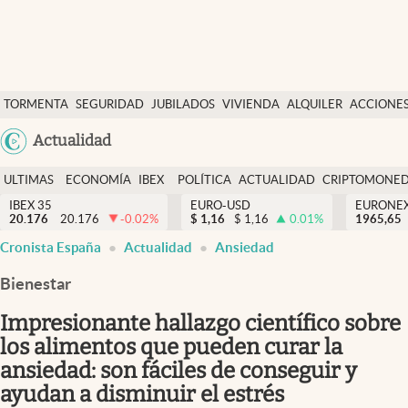
Últimas Noticias
TORMENTA
SEGURIDAD
JUBILADOS
VIVIENDA
ALQUILER
ACCIONE
Economía y finanzas
SOCIAL
Argentina
Actualidad
Política
España
Actualidad
ULTIMAS
ECONOMÍA
IBEX
POLÍTICA
ACTUALIDAD
CRIPTOMONE
México
NOTICIAS
Y
Y
IBEX 35
EURO-USD
EURONE
Criptomonedas
20.176
20.176
-0.02
%
$
1,16
$
1,16
0.01
%
USA
1965,65
FINANZAS
EURO
Cronista España
Actualidad
Ansiedad
Colombia
España
Uruguay
Bienestar
Impresionante hallazgo científico sobre
los alimentos que pueden curar la
ansiedad: son fáciles de conseguir y
ayudan a disminuir el estrés