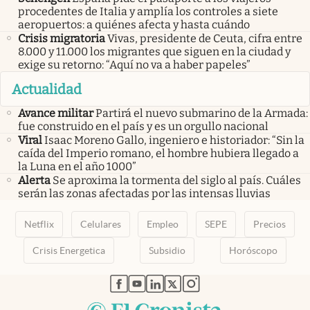
procedentes de Italia y amplía los controles a siete
aeropuertos: a quiénes afecta y hasta cuándo
Crisis migratoria
Vivas, presidente de Ceuta, cifra entre
8.000 y 11.000 los migrantes que siguen en la ciudad y
exige su retorno: “Aquí no va a haber papeles”
Actualidad
Avance militar
Partirá el nuevo submarino de la Armada:
fue construido en el país y es un orgullo nacional
Viral
Isaac Moreno Gallo, ingeniero e historiador: “Sin la
caída del Imperio romano, el hombre hubiera llegado a
la Luna en el año 1000”
Alerta
Se aproxima la tormenta del siglo al país. Cuáles
serán las zonas afectadas por las intensas lluvias
Netflix
Celulares
Empleo
SEPE
Precios
Crisis Energetica
Subsidio
Horóscopo
abre en nueva pestaña
abre en nueva pestaña
abre en nueva pestaña
abre en nueva pestaña
abre en nueva pestaña