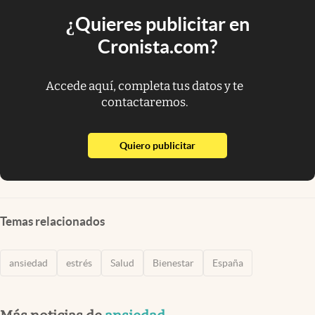
¿Quieres publicitar en
Cronista.com?
Accede aquí, completa tus datos y te
contactaremos.
abre en nueva pestaña
Quiero publicitar
Temas relacionados
ansiedad
estrés
Salud
Bienestar
España