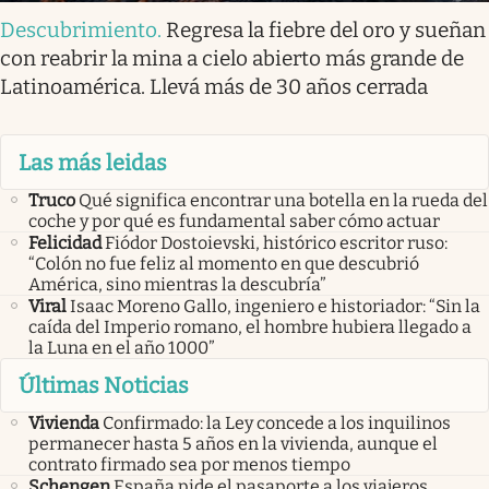
Descubrimiento
.
Regresa la fiebre del oro y sueñan
con reabrir la mina a cielo abierto más grande de
Latinoamérica. Llevá más de 30 años cerrada
Las más leidas
Truco
Qué significa encontrar una botella en la rueda del
coche y por qué es fundamental saber cómo actuar
Felicidad
Fiódor Dostoievski, histórico escritor ruso:
“Colón no fue feliz al momento en que descubrió
América, sino mientras la descubría”
Viral
Isaac Moreno Gallo, ingeniero e historiador: “Sin la
caída del Imperio romano, el hombre hubiera llegado a
la Luna en el año 1000”
Últimas Noticias
Vivienda
Confirmado: la Ley concede a los inquilinos
permanecer hasta 5 años en la vivienda, aunque el
contrato firmado sea por menos tiempo
Schengen
España pide el pasaporte a los viajeros