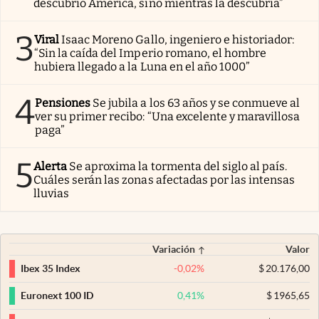
descubrió América, sino mientras la descubría”
3
Viral
Isaac Moreno Gallo, ingeniero e historiador:
“Sin la caída del Imperio romano, el hombre
hubiera llegado a la Luna en el año 1000”
4
Pensiones
Se jubila a los 63 años y se conmueve al
ver su primer recibo: “Una excelente y maravillosa
paga”
5
Alerta
Se aproxima la tormenta del siglo al país.
Cuáles serán las zonas afectadas por las intensas
lluvias
Variación
Valor
-0,02
%
$
20.176,00
Ibex 35 Index
0,41
%
$
1965,65
Euronext 100 ID