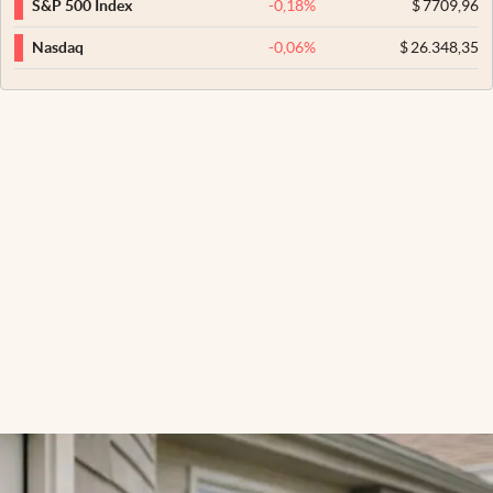
-0,18
%
$
7709,96
S&P 500 Index
-0,06
%
$
26.348,35
Nasdaq