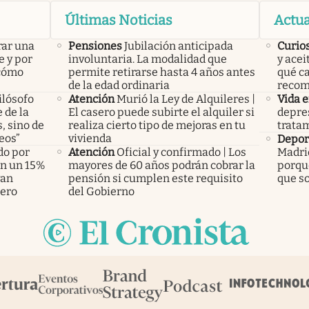
Últimas Noticias
Actua
rar una
Pensiones
Jubilación anticipada
Curio
e y por
involuntaria. La modalidad que
y acei
 cómo
permite retirarse hasta 4 años antes
qué c
de la edad ordinaria
recom
ilósofo
Atención
Murió la Ley de Alquileres |
Vida 
 de la
El casero puede subirte el alquiler si
depres
, sino de
realiza cierto tipo de mejoras en tu
tratam
eos”
vivienda
Deport
do por
Atención
Oficial y confirmado | Los
Madri
án un 15%
mayores de 60 años podrán cobrar la
porque
yan
pensión si cumplen este requisito
que so
pero
del Gobierno