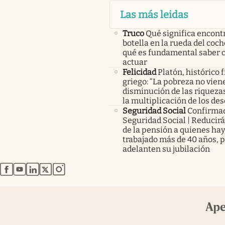
Las más leidas
Truco
Qué significa encont
botella en la rueda del coch
qué es fundamental saber
actuar
Felicidad
Platón, histórico f
griego: “La pobreza no viene
disminución de las riquezas
la multiplicación de los des
Seguridad Social
Confirma
Seguridad Social | Reducir
de la pensión a quienes ha
trabajado más de 40 años, 
adelanten su jubilación
abre en nueva pestaña
abre en nueva pestaña
abre en nueva pestaña
abre en nueva pestaña
abre en nueva pestaña