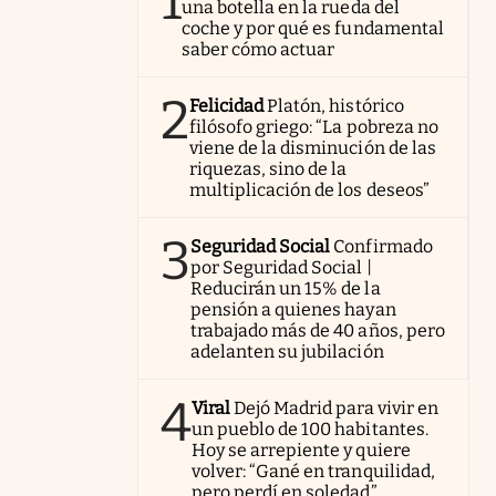
1
una botella en la rueda del
coche y por qué es fundamental
saber cómo actuar
2
Felicidad
Platón, histórico
filósofo griego: “La pobreza no
viene de la disminución de las
riquezas, sino de la
multiplicación de los deseos”
3
Seguridad Social
Confirmado
por Seguridad Social |
Reducirán un 15% de la
pensión a quienes hayan
trabajado más de 40 años, pero
adelanten su jubilación
4
Viral
Dejó Madrid para vivir en
un pueblo de 100 habitantes.
Hoy se arrepiente y quiere
volver: “Gané en tranquilidad,
pero perdí en soledad”