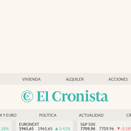
VIVIENDA
ALQUILER
ACCIONES
EX Y EURO
POLÍTICA
ACTUALIDAD
C
EURONEXT
S&P 500
.38
%
1965,65
1965,65
0.41
%
7709,96
7709,96
-0.18