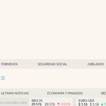
Últimas Noticias
Economía y finanzas
Política
Actualidad
Criptomonedas
TORMENTA
SEGURIDAD SOCIAL
JUBILADOS
ULTIMAS NOTICIAS
ECONOMÍA Y FINANZAS
IB
IBEX 35
EURO-USD
Ir a mercados online
20.176
20.176
-0.02
%
$
1,16
$
1,16
0