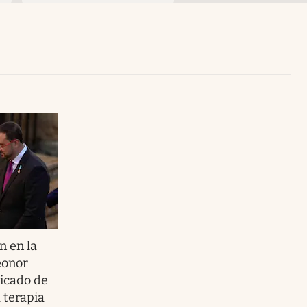
Uruguay
n en la
eonor
icado de
 terapia