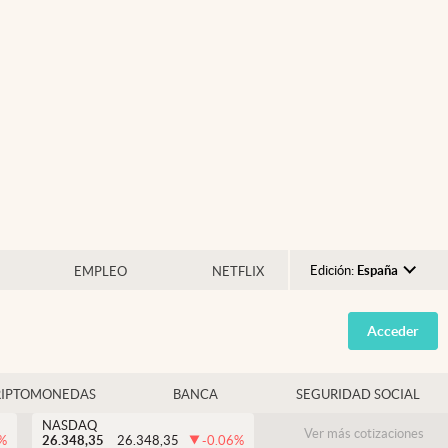
Edición:
España
EMPLEO
NETFLIX
Argentina
Acceder
España
México
RIPTOMONEDAS
BANCA
SEGURIDAD SOCIAL
USA
NASDAQ
Colombia
Ver más cotizaciones
%
26.348,35
26.348,35
-0.06
%