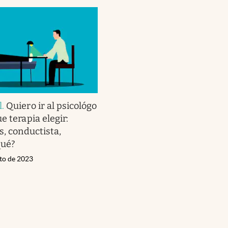
l
.
Quiero ir al psicológo
e terapia elegir:
s, conductista,
qué?
sto de 2023