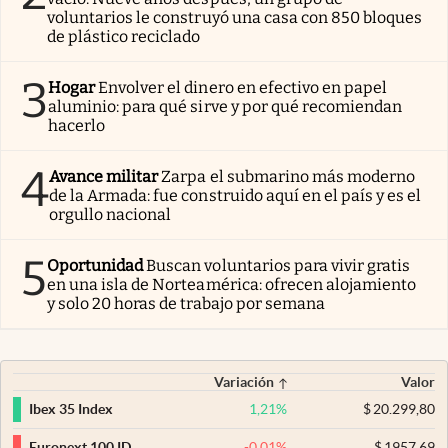
voluntarios le construyó una casa con 850 bloques
de plástico reciclado
3
Hogar
Envolver el dinero en efectivo en papel
aluminio: para qué sirve y por qué recomiendan
hacerlo
4
Avance militar
Zarpa el submarino más moderno
de la Armada: fue construido aquí en el país y es el
orgullo nacional
5
Oportunidad
Buscan voluntarios para vivir gratis
en una isla de Norteamérica: ofrecen alojamiento
y solo 20 horas de trabajo por semana
Variación
Valor
1,21
%
$
20.299,80
Ibex 35 Index
-0,01
%
$
1957,69
Euronext 100 ID