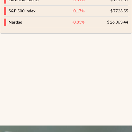
-0,17
%
$
7723,55
S&P 500 Index
-0,83
%
$
26.363,44
Nasdaq