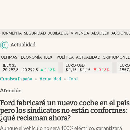
Últimas Noticias
TORMENTA
SEGURIDAD
JUBILADOS
VIVIENDA
ALQUILER
ACCIONE
Economía y finanzas
SOCIAL
Argentina
Actualidad
Política
España
Actualidad
ULTIMAS
ECONOMÍA
IBEX
POLÍTICA
ACTUALIDAD
CRIPTOMONE
México
NOTICIAS
Y
Y
IBEX 35
EURO-USD
EURO
Criptomonedas
20.292,8
20.292,8
1.18
%
$
1,15
$
1,15
-0.13
%
USA
1957
FINANZAS
EURO
Cronista España
Actualidad
Ford
Colombia
España
Uruguay
Atención
Ford fabricará un nuevo coche en el país
pero los sindicatos no están conformes:
¿qué reclaman ahora?
Aunque el vehículo no será 100% eléctrico, garantizará