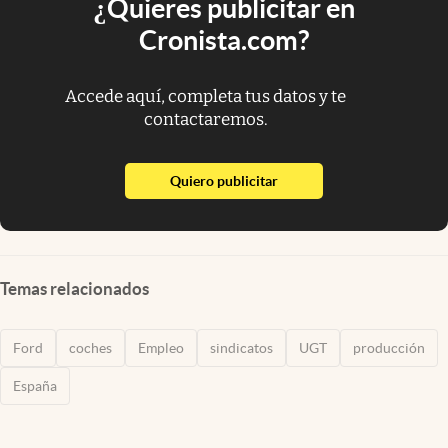
¿Quieres publicitar en
Cronista.com?
Accede aquí, completa tus datos y te
contactaremos.
abre en nueva pestaña
Quiero publicitar
Temas relacionados
Ford
coches
Empleo
sindicatos
UGT
producción
España