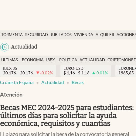
Últimas Noticias
TORMENTA
SEGURIDAD
JUBILADOS
VIVIENDA
ALQUILER
ACCIONE
Economía y finanzas
SOCIAL
Argentina
Actualidad
Política
España
Actualidad
ULTIMAS
ECONOMÍA
IBEX
POLÍTICA
ACTUALIDAD
CRIPTOMONE
México
NOTICIAS
Y
Y
IBEX 35
EURO-USD
EURONE
Criptomonedas
20.176
20.176
-0.02
%
$
1,16
$
1,16
0.01
%
USA
1965,65
FINANZAS
EURO
Cronista España
Actualidad
Becas
Colombia
España
Uruguay
Atención
Becas MEC 2024-2025 para estudiantes:
últimos días para solicitar la ayuda
económica, requisitos y cuantías
El plazo para solicitar la beca de la convocatoria general