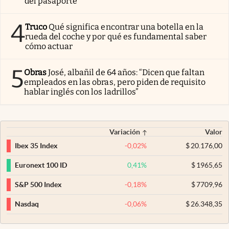
del pasaporte
4
Truco
Qué significa encontrar una botella en la
rueda del coche y por qué es fundamental saber
cómo actuar
5
Obras
José, albañil de 64 años: “Dicen que faltan
empleados en las obras, pero piden de requisito
hablar inglés con los ladrillos”
Variación
Valor
-0,02
%
$
20.176,00
Ibex 35 Index
0,41
%
$
1965,65
Euronext 100 ID
-0,18
%
$
7709,96
S&P 500 Index
-0,06
%
$
26.348,35
Nasdaq