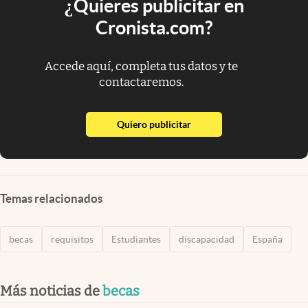
¿Quieres publicitar en
Cronista.com?
Accede aquí, completa tus datos y te
contactaremos.
abre en nueva pestaña
Quiero publicitar
Temas relacionados
becas
requisitos
Estudiantes
discapacidad
España
Más noticias de
becas