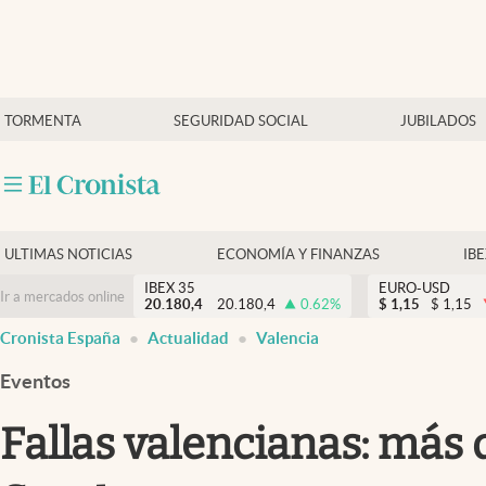
Últimas Noticias
TORMENTA
SEGURIDAD SOCIAL
JUBILADOS
Economía y finanzas
Política
Actualidad
Criptomonedas
ULTIMAS NOTICIAS
ECONOMÍA Y FINANZAS
IB
IBEX 35
EURO-USD
Ir a mercados online
20.180,4
20.180,4
0.62
%
$
1,15
$
1,15
Cronista España
Actualidad
Valencia
Eventos
Fallas valencianas: más 