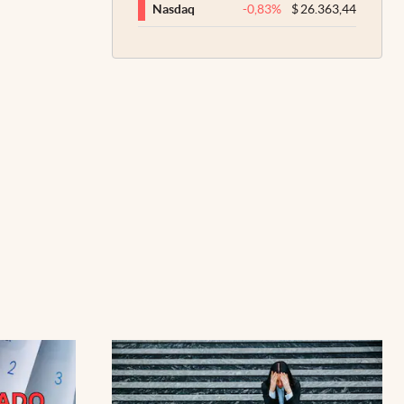
-0,83
%
$
26.363,44
Nasdaq