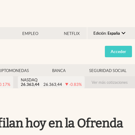
Edición:
España
EMPLEO
NETFLIX
Argentina
Acceder
España
México
RIPTOMONEDAS
BANCA
SEGURIDAD SOCIAL
USA
NASDAQ
Colombia
Ver más cotizaciones
0.17
%
26.363,44
26.363,44
-0.83
%
Uruguay
ilan hoy en la Ofrenda