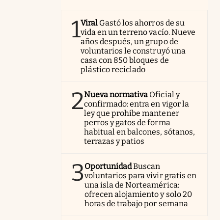
1
Viral
Gastó los ahorros de su
vida en un terreno vacío. Nueve
años después, un grupo de
voluntarios le construyó una
casa con 850 bloques de
plástico reciclado
2
Nueva normativa
Oficial y
confirmado: entra en vigor la
ley que prohíbe mantener
perros y gatos de forma
habitual en balcones, sótanos,
terrazas y patios
3
Oportunidad
Buscan
voluntarios para vivir gratis en
una isla de Norteamérica:
ofrecen alojamiento y solo 20
horas de trabajo por semana