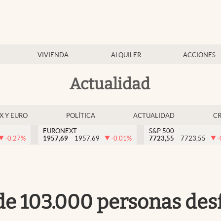
VIVIENDA
ALQUILER
ACCIONES
Actualidad
EX Y EURO
POLÍTICA
ACTUALIDAD
C
EURONEXT
S&P 500
-0.27
%
1957,69
1957,69
-0.01
%
7723,55
7723,55
-
de 103.000 personas desf