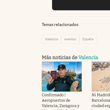
Temas relacionados
Valencia
eventos
España
Más noticias de
Valencia
Confirmado |
Ni Madrid
Aeropuertos de
Barcelona
Valencia, Zaragoza y
ciudad es