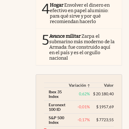
4
Hogar
Envolver el dinero en
efectivo en papel aluminio:
para qué sirve y por qué
recomiendan hacerlo
5
Avance militar
Zarpa el
submarino más moderno de la
Armada: fue construido aquí
en el país y es el orgullo
nacional
Variación
Valor
Ibex 35
0,62
%
$
20.180,40
Index
Euronext
-0,01
%
$
1957,69
100 ID
S&P 500
-0,17
%
$
7723,55
Index