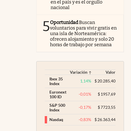
en el país y es el orgullo
nacional
5
Oportunidad
Buscan
voluntarios para vivir gratis en
una isla de Norteamérica:
ofrecen alojamiento y solo 20
horas de trabajo por semana
Variación
Valor
Ibex 35
1,14
%
$
20.285,40
Index
Euronext
-0,01
%
$
1957,69
100 ID
S&P 500
-0,17
%
$
7723,55
Index
-0,83
%
$
26.363,44
Nasdaq