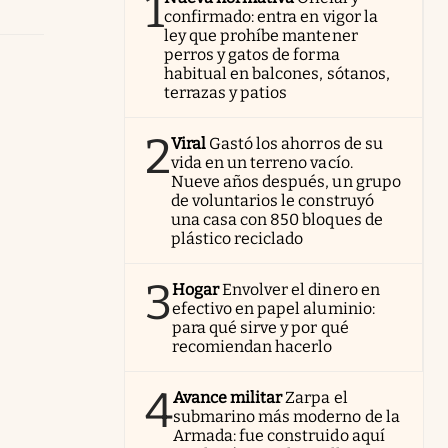
1
confirmado: entra en vigor la
ley que prohíbe mantener
perros y gatos de forma
habitual en balcones, sótanos,
terrazas y patios
2
Viral
Gastó los ahorros de su
vida en un terreno vacío.
Nueve años después, un grupo
de voluntarios le construyó
una casa con 850 bloques de
plástico reciclado
3
Hogar
Envolver el dinero en
efectivo en papel aluminio:
para qué sirve y por qué
recomiendan hacerlo
4
Avance militar
Zarpa el
submarino más moderno de la
Armada: fue construido aquí