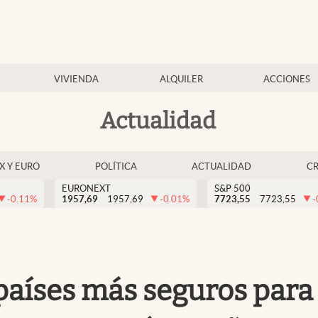
VIVIENDA
ALQUILER
ACCIONES
Actualidad
EX Y EURO
POLÍTICA
ACTUALIDAD
C
EURONEXT
S&P 500
-0.11
%
1957,69
1957,69
-0.01
%
7723,55
7723,55
-
s países más seguros para 