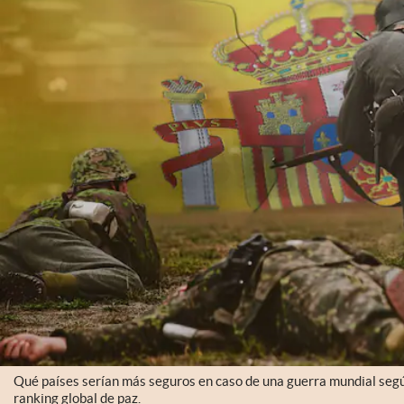
Qué países serían más seguros en caso de una guerra mundial segú
ranking global de paz.