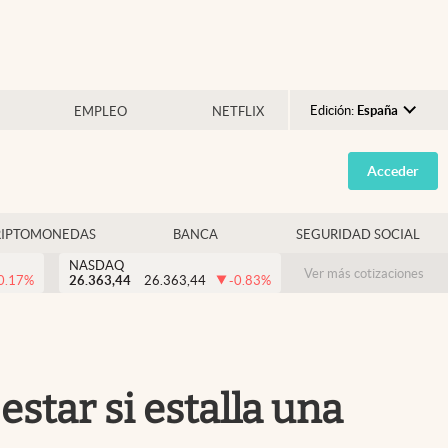
Edición:
España
EMPLEO
NETFLIX
Argentina
Acceder
España
México
RIPTOMONEDAS
BANCA
SEGURIDAD SOCIAL
USA
NASDAQ
Colombia
Ver más cotizaciones
0.17
%
26.363,44
26.363,44
-0.83
%
Uruguay
estar si estalla una