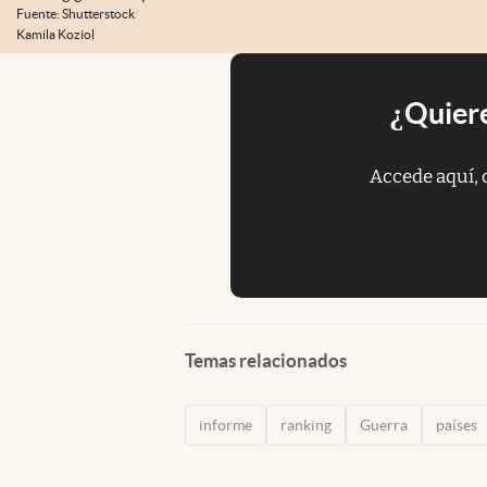
Fuente: Shutterstock
Kamila Koziol
¿Quiere
Accede aquí, 
Temas relacionados
informe
ranking
Guerra
países