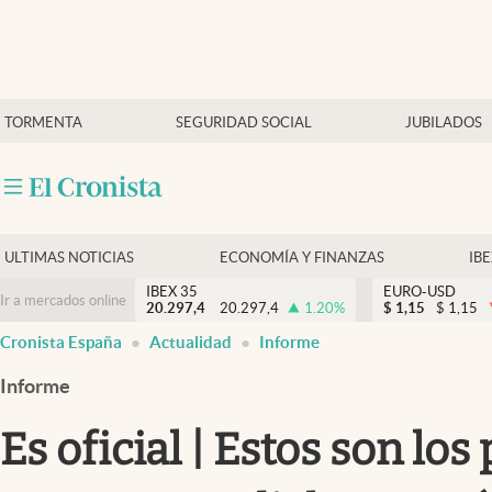
Últimas Noticias
TORMENTA
SEGURIDAD SOCIAL
JUBILADOS
Economía y finanzas
Política
Actualidad
Criptomonedas
ULTIMAS NOTICIAS
ECONOMÍA Y FINANZAS
IB
IBEX 35
EURO-USD
Ir a mercados online
20.297,4
20.297,4
1.20
%
$
1,15
$
1,15
Cronista España
Actualidad
Informe
Informe
Es oficial | Estos son lo