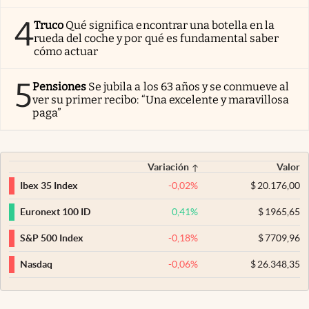
4
Truco
Qué significa encontrar una botella en la
rueda del coche y por qué es fundamental saber
cómo actuar
5
Pensiones
Se jubila a los 63 años y se conmueve al
ver su primer recibo: “Una excelente y maravillosa
paga”
Variación
Valor
-0,02
%
$
20.176,00
Ibex 35 Index
0,41
%
$
1965,65
Euronext 100 ID
-0,18
%
$
7709,96
S&P 500 Index
-0,06
%
$
26.348,35
Nasdaq