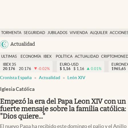
Últimas Noticias
TORMENTA
SEGURIDAD
JUBILADOS
VIVIENDA
ALQUILER
ACCIONE
Economía y finanzas
SOCIAL
Argentina
Actualidad
Política
España
Actualidad
ULTIMAS
ECONOMÍA
IBEX
POLÍTICA
ACTUALIDAD
CRIPTOMONE
México
NOTICIAS
Y
Y
IBEX 35
EURO-USD
EURONE
Criptomonedas
20.176
20.176
-0.02
%
$
1,16
$
1,16
0.01
%
USA
1965,65
FINANZAS
EURO
Cronista España
Actualidad
León XIV
Colombia
España
Uruguay
Iglesia Católica
Empezó la era del Papa Leon XIV con un
fuerte mensaje sobre la familia católica:
"Dios quiere..."
El nuevo Papa ha recibido este domingo el palio y el Anillo