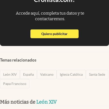
Accede aquí, completa tus datos y te
contactaremos.
abre en nueva pestaña
Quiero publicitar
Temas relacionados
León XIV
España
Vaticano
Iglesia Católica
Santa Sede
Papa Francisco
Más noticias de
León XIV