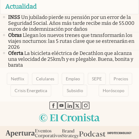
Actualidad
INSS
Un jubilado pierde su pensión por un error de la
Seguridad Social. Años más tarde recibe más de 55.000
euros de indemnización por daños
Obras
Llegan los nuevos trenes que transformarán los
viajes nocturnos: las 5 rutas clave que se estrenarán en
2026
Oferta
La bicicleta eléctrica de Decathlon que alcanza
una velocidad de 25km/h y es plegable. Buena, bonita y
barata
Netflix
Celulares
Empleo
SEPE
Precios
Crisis Energetica
Subsidio
Horóscopo
abre en nueva pestaña
abre en nueva pestaña
abre en nueva pestaña
abre en nueva pestaña
abre en nueva pestaña