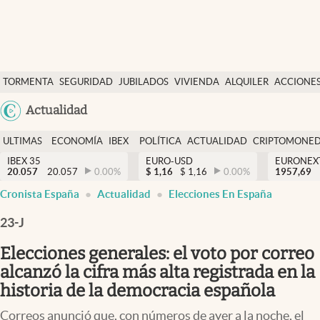
Últimas Noticias
TORMENTA
SEGURIDAD
JUBILADOS
VIVIENDA
ALQUILER
ACCIONE
Economía y finanzas
SOCIAL
Argentina
Actualidad
Política
España
Actualidad
ULTIMAS
ECONOMÍA
IBEX
POLÍTICA
ACTUALIDAD
CRIPTOMONE
México
NOTICIAS
Y
Y
IBEX 35
EURO-USD
EURONEX
Criptomonedas
20.057
20.057
0.00
%
$
1,16
$
1,16
0.00
%
1957,69
USA
FINANZAS
EURO
Cronista España
Actualidad
Elecciones En España
Colombia
España
Uruguay
23-J
Elecciones generales: el voto por correo
alcanzó la cifra más alta registrada en la
historia de la democracia española
Correos anunció que, con números de ayer a la noche, el