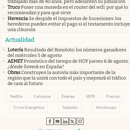
trabajado más de 40 años, pero adelanten su jubilación
Truco
Poner una moneda en el router del wifi: por qué lo
recomiendan y para qué sirve
Herencia
Se despide el Impuestos de Sucesiones: los
herederos pueden evitar el pago si el testamento incluye
una cláusula
Actualidad
Lotería
Resultado del Bonoloto: los números ganadores
del miércoles 5 de agosto
AEMET
Pronóstico del tiempo de HOY jueves 6 de agosto:
¿dónde lloverá en España?
Obras
Construyen la autovía más importante de la
región que la unirá con todo el país y mejorará el tráfico
de cara al futuro
Netflix
Celulares
Empleo
SEPE
Precios
Crisis Energetica
Subsidio
Horóscopo
abre en nueva pestaña
abre en nueva pestaña
abre en nueva pestaña
abre en nueva pestaña
abre en nueva pestaña