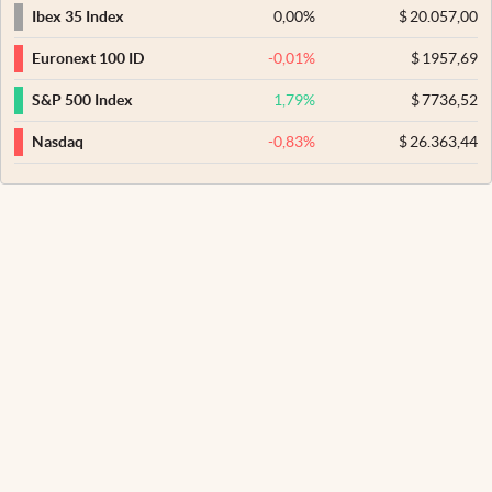
0,00
%
$
20.057,00
Ibex 35 Index
-0,01
%
$
1957,69
Euronext 100 ID
1,79
%
$
7736,52
S&P 500 Index
-0,83
%
$
26.363,44
Nasdaq