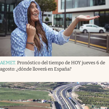
AEMET
.
Pronóstico del tiempo de HOY jueves 6 de
agosto: ¿dónde lloverá en España?