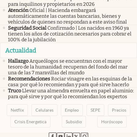
para inquilinos y propietarios en 2026
Atención
Oficial | Hacienda embargará
automáticamente las cuentas bancarias, bienes y
vehículos de quienes no respondan a este aviso final
Seguridad Social
Confirmado | Los nacidos en 1960 ya
tienen los años de cotización necesarios para cobrar el
100% de la jubilación
Actualidad
Hallazgo
Arqueólogos se encuentran con el mayor
tesoro de la humanidad: recuperan del fondo del mar
una de las 7 maravillas del mundo
Recomendaciones
Rociar vinagre en las esquinas de la
casa: por qué lo recomiendan y para qué sirve hacerlo
Truco
Llevar una almendra envuelta en papel aluminio:
para qué sirve y por qué lo recomiendan los expertos
Netflix
Celulares
Empleo
SEPE
Precios
Crisis Energetica
Subsidio
Horóscopo
abre en nueva pestaña
abre en nueva pestaña
abre en nueva pestaña
abre en nueva pestaña
abre en nueva pestaña