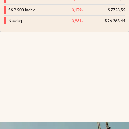
-0,17
%
$
7723,55
S&P 500 Index
-0,83
%
$
26.363,44
Nasdaq