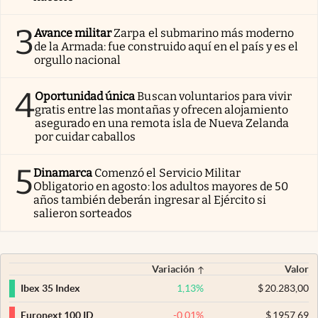
3
Avance militar
Zarpa el submarino más moderno
de la Armada: fue construido aquí en el país y es el
orgullo nacional
4
Oportunidad única
Buscan voluntarios para vivir
gratis entre las montañas y ofrecen alojamiento
asegurado en una remota isla de Nueva Zelanda
por cuidar caballos
5
Dinamarca
Comenzó el Servicio Militar
Obligatorio en agosto: los adultos mayores de 50
años también deberán ingresar al Ejército si
salieron sorteados
Variación
Valor
1,13
%
$
20.283,00
Ibex 35 Index
-0,01
%
$
1957,69
Euronext 100 ID