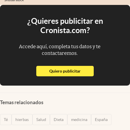
¿Quieres publicitar en
Cronista.com?
Accede aquí, completa tus datos y te
contactaremos.
abre en nueva pestaña
Quiero publicitar
Temas relacionados
Té
hierbas
Salud
Dieta
medicina
España