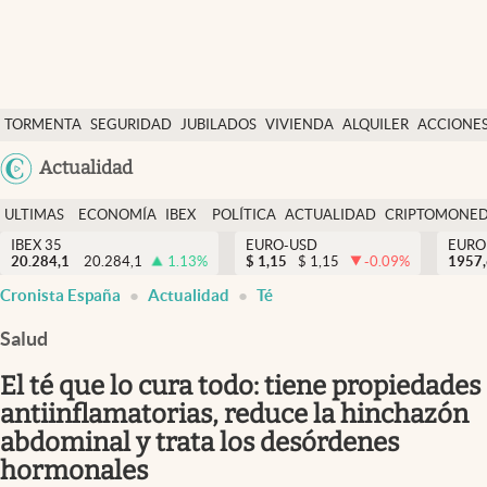
Últimas Noticias
TORMENTA
SEGURIDAD
JUBILADOS
VIVIENDA
ALQUILER
ACCIONE
Economía y finanzas
SOCIAL
Argentina
Actualidad
Política
España
Actualidad
ULTIMAS
ECONOMÍA
IBEX
POLÍTICA
ACTUALIDAD
CRIPTOMONE
México
NOTICIAS
Y
Y
IBEX 35
EURO-USD
EURO
Criptomonedas
20.284,1
20.284,1
1.13
%
$
1,15
$
1,15
-0.09
%
USA
1957
FINANZAS
EURO
Cronista España
Actualidad
Té
Colombia
España
Uruguay
Salud
El té que lo cura todo: tiene propiedades
antiinflamatorias, reduce la hinchazón
abdominal y trata los desórdenes
hormonales