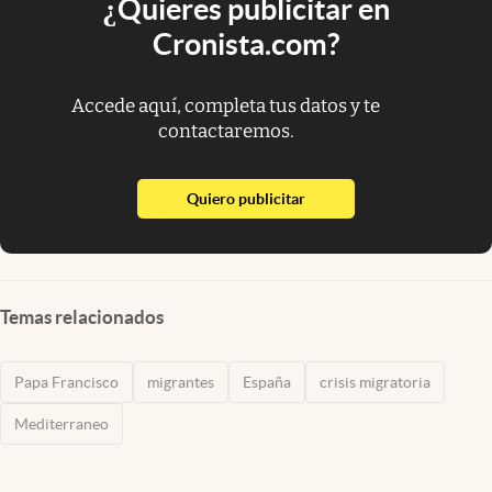
¿Quieres publicitar en
Cronista.com?
Accede aquí, completa tus datos y te
contactaremos.
abre en nueva pestaña
Quiero publicitar
Temas relacionados
Papa Francisco
migrantes
España
crisis migratoria
Mediterraneo