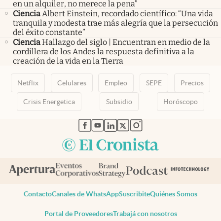
en un alquiler, no merece la pena”
Ciencia
Albert Einstein, recordado científico: “Una vida
tranquila y modesta trae más alegría que la persecución
del éxito constante”
Ciencia
Hallazgo del siglo | Encuentran en medio de la
cordillera de los Andes la respuesta definitiva a la
creación de la vida en la Tierra
Netflix
Celulares
Empleo
SEPE
Precios
Crisis Energetica
Subsidio
Horóscopo
abre en nueva pestaña
abre en nueva pestaña
abre en nueva pestaña
abre en nueva pestaña
abre en nueva pestaña
Contacto
Canales de WhatsApp
Suscribite
Quiénes Somos
Portal de Proveedores
Trabajá con nosotros