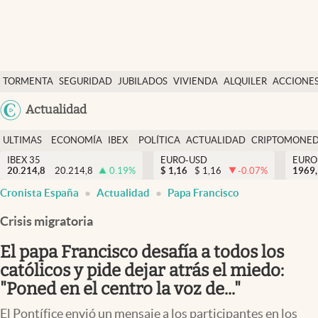
Últimas Noticias
TORMENTA
SEGURIDAD
JUBILADOS
VIVIENDA
ALQUILER
ACCIONE
Economía y finanzas
SOCIAL
Argentina
Actualidad
Política
España
Actualidad
ULTIMAS
ECONOMÍA
IBEX
POLÍTICA
ACTUALIDAD
CRIPTOMONE
México
NOTICIAS
Y
Y
IBEX 35
EURO-USD
EURO
Criptomonedas
20.214,8
20.214,8
0.19
%
$
1,16
$
1,16
-0.07
%
USA
1969,
FINANZAS
EURO
Cronista España
Actualidad
Papa Francisco
Colombia
España
Uruguay
Crisis migratoria
El papa Francisco desafía a todos los
católicos y pide dejar atrás el miedo:
"Poned en el centro la voz de..."
El Pontífice envió un mensaje a los participantes en los