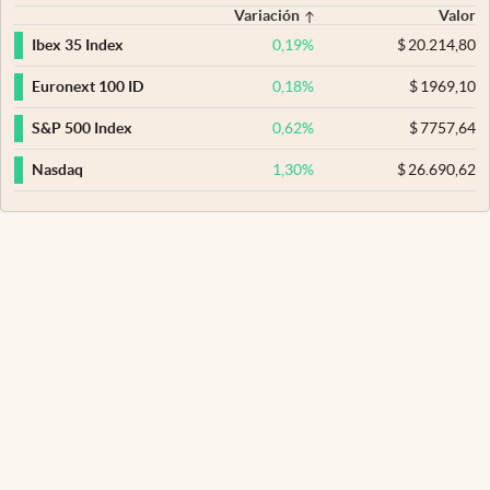
Variación
Valor
0,19
%
$
20.214,80
Ibex 35 Index
0,18
%
$
1969,10
Euronext 100 ID
0,62
%
$
7757,64
S&P 500 Index
1,30
%
$
26.690,62
Nasdaq