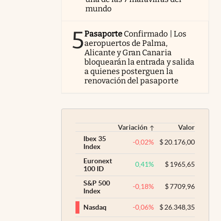
mundo
5
Pasaporte
Confirmado | Los
aeropuertos de Palma,
Alicante y Gran Canaria
bloquearán la entrada y salida
a quienes posterguen la
renovación del pasaporte
Variación
Valor
Ibex 35
-0,02
%
$
20.176,00
Index
Euronext
0,41
%
$
1965,65
100 ID
S&P 500
-0,18
%
$
7709,96
Index
-0,06
%
$
26.348,35
Nasdaq