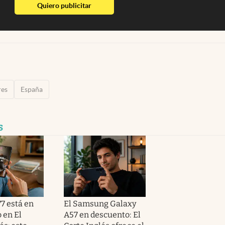
abre en nueva pestaña
Quiero publicitar
res
España
s
7 está en
El Samsung Galaxy
 en El
A57 en descuento: El