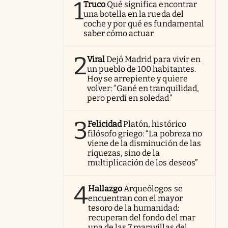
1
Truco
Qué significa encontrar
una botella en la rueda del
coche y por qué es fundamental
saber cómo actuar
2
Viral
Dejó Madrid para vivir en
un pueblo de 100 habitantes.
Hoy se arrepiente y quiere
volver: “Gané en tranquilidad,
pero perdí en soledad”
3
Felicidad
Platón, histórico
filósofo griego: “La pobreza no
viene de la disminución de las
riquezas, sino de la
multiplicación de los deseos”
4
Hallazgo
Arqueólogos se
encuentran con el mayor
tesoro de la humanidad:
recuperan del fondo del mar
una de las 7 maravillas del