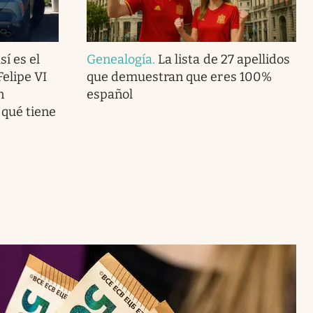
í es el
Genealogía
.
La lista de 27 apellidos
Felipe VI
que demuestran que eres 100%
n
español
 qué tiene