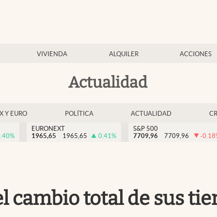
VIVIENDA
ALQUILER
ACCIONES
Actualidad
EX Y EURO
POLÍTICA
ACTUALIDAD
C
EURONEXT
S&P 500
.40
%
1965,65
1965,65
0.41
%
7709,96
7709,96
-0.18
el cambio total de sus ti