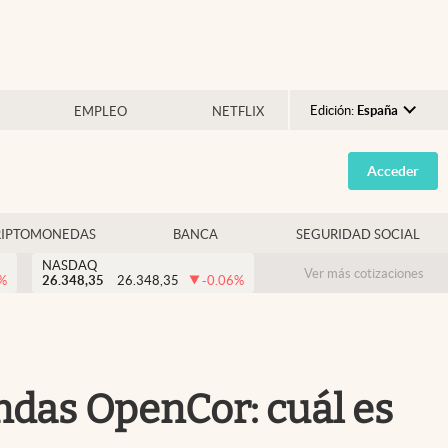
Edición:
España
EMPLEO
NETFLIX
Argentina
Acceder
España
México
RIPTOMONEDAS
BANCA
SEGURIDAD SOCIAL
USA
NASDAQ
Colombia
Ver más cotizaciones
%
26.348,35
26.348,35
-0.06
%
Uruguay
endas OpenCor: cuál es