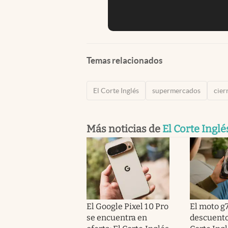
Temas relacionados
El Corte Inglés
supermercados
cier
Más noticias de
El Corte Inglé
El Google Pixel 10 Pro
El moto g7
se encuentra en
descuento