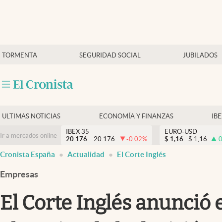
Últimas Noticias
TORMENTA
SEGURIDAD SOCIAL
JUBILADOS
Economía y finanzas
Política
Actualidad
Criptomonedas
ULTIMAS NOTICIAS
ECONOMÍA Y FINANZAS
IB
IBEX 35
EURO-USD
Ir a mercados online
20.176
20.176
-0.02
%
$
1,16
$
1,16
0
Cronista España
Actualidad
El Corte Inglés
Empresas
El Corte Inglés anunció 