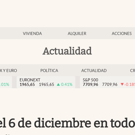
VIVIENDA
ALQUILER
ACCIONES
Actualidad
EX Y EURO
POLÍTICA
ACTUALIDAD
C
EURONEXT
S&P 500
.01
%
1965,65
1965,65
0.41
%
7709,96
7709,96
-0.18
l 6 de diciembre en todo 