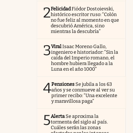
2
Felicidad
Fiódor Dostoievski,
histórico escritor ruso: “Colón
no fue feliz al momento en que
descubrió América, sino
mientras la descubría”
3
Viral
Isaac Moreno Gallo,
ingeniero e historiador: “Sin la
caída del Imperio romano, el
hombre hubiera llegado a la
Luna en el año 1000”
4
Pensiones
Se jubila a los 63
años y se conmueve al ver su
primer recibo: “Una excelente
y maravillosa paga”
5
Alerta
Se aproxima la
tormenta del siglo al país.
Cuáles serán las zonas