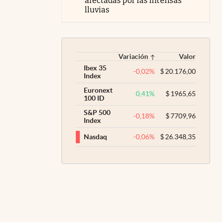
afectadas por las intensas
lluvias
Variación
Valor
Ibex 35
-0,02
%
$
20.176,00
Index
Euronext
0,41
%
$
1965,65
100 ID
S&P 500
-0,18
%
$
7709,96
Index
-0,06
%
$
26.348,35
Nasdaq