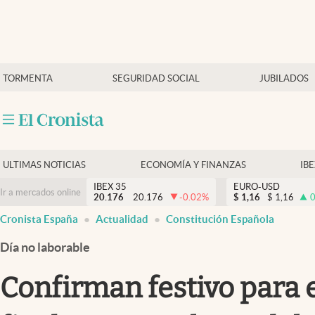
Últimas Noticias
TORMENTA
SEGURIDAD SOCIAL
JUBILADOS
Economía y finanzas
Política
Actualidad
Criptomonedas
ULTIMAS NOTICIAS
ECONOMÍA Y FINANZAS
IB
IBEX 35
EURO-USD
Ir a mercados online
20.176
20.176
-0.02
%
$
1,16
$
1,16
0
Cronista España
Actualidad
Constitución Española
Día no laborable
Confirman festivo para e