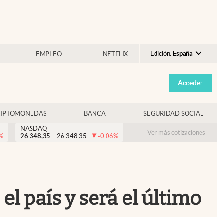
Edición:
España
EMPLEO
NETFLIX
Argentina
Acceder
España
México
RIPTOMONEDAS
BANCA
SEGURIDAD SOCIAL
USA
NASDAQ
Colombia
Ver más cotizaciones
%
26.348,35
26.348,35
-0.06
%
Uruguay
el país y será el último