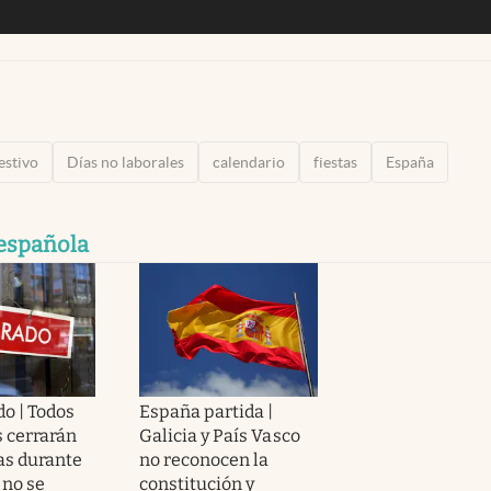
festivo
Días no laborales
calendario
fiestas
España
 española
o | Todos
España partida |
s cerrarán
Galicia y País Vasco
as durante
no reconocen la
 no se
constitución y