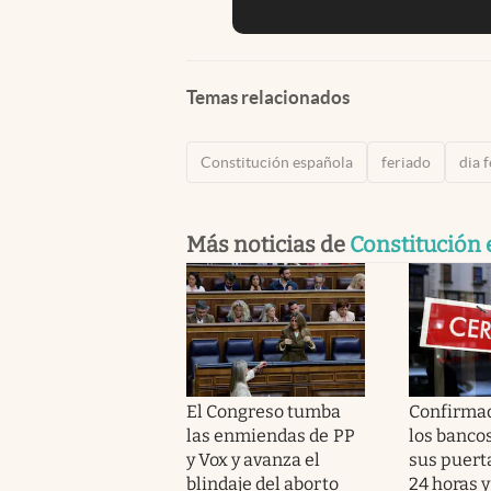
Temas relacionados
Constitución española
feriado
dia 
Más noticias de
Constitución
El Congreso tumba
Confirmad
las enmiendas de PP
los banco
y Vox y avanza el
sus puert
blindaje del aborto
24 horas y