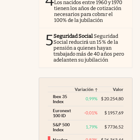
4
Los nacidos entre 1960 y 1970
tienen los años de cotización
necesarios para cobrar el
100% de la jubilación
5
Seguridad Social
Seguridad
Social reducirá un 15% de la
pensión a quienes hayan
trabajado más de 40 años pero
adelanten su jubilación
Variación
Valor
Ibex 35
0,99
%
$
20.254,80
Index
Euronext
-0,01
%
$
1957,69
100 ID
S&P 500
1,79
%
$
7736,52
Index
-0,83
%
$
26.363,44