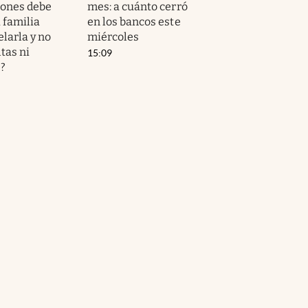
iones debe
mes: a cuánto cerró
a familia
en los bancos este
larla y no
miércoles
tas ni
15:09
?