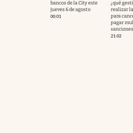
bancos de la City este
¿qué gest
jueves 6 de agosto
realizar l
para cance
00:01
pagar mul
sanciones
21:02