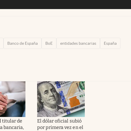
Banco de España
BoE
entidades bancarias
España
l titular de
El dólar oficial subió
a bancaria,
por primera vez en el