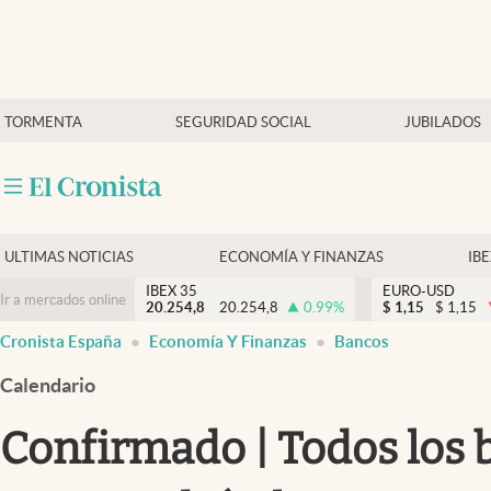
Últimas Noticias
TORMENTA
SEGURIDAD SOCIAL
JUBILADOS
Economía y finanzas
Política
Actualidad
Criptomonedas
ULTIMAS NOTICIAS
ECONOMÍA Y FINANZAS
IB
IBEX 35
EURO-USD
Ir a mercados online
20.254,8
20.254,8
0.99
%
$
1,15
$
1,15
Cronista España
Economía Y Finanzas
Bancos
Calendario
Confirmado | Todos los 