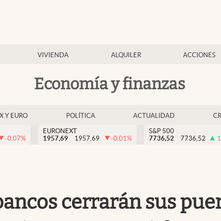
VIVIENDA
ALQUILER
ACCIONES
Economía y finanzas
EX Y EURO
POLÍTICA
ACTUALIDAD
C
EURONEXT
S&P 500
-0.07
%
1957,69
1957,69
-0.01
%
7736,52
7736,52
1
bancos cerrarán sus puer