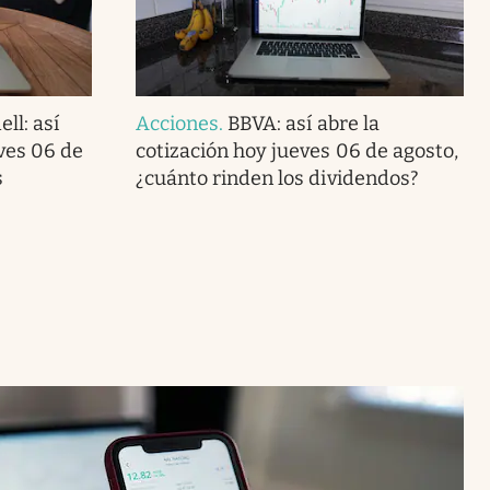
ll: así
Acciones
.
BBVA: así abre la
eves 06 de
cotización hoy jueves 06 de agosto,
s
¿cuánto rinden los dividendos?