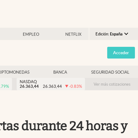
Edición:
España
EMPLEO
NETFLIX
Argentina
Acceder
España
México
RIPTOMONEDAS
BANCA
SEGURIDAD SOCIAL
USA
NASDAQ
Colombia
Ver más cotizaciones
.79
%
26.363,44
26.363,44
-0.83
%
Uruguay
tas durante 24 horas y