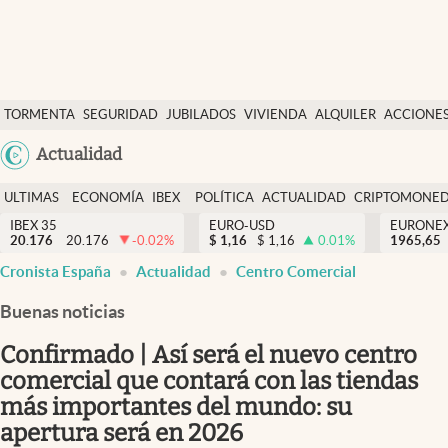
Últimas Noticias
TORMENTA
SEGURIDAD
JUBILADOS
VIVIENDA
ALQUILER
ACCIONE
Economía y finanzas
SOCIAL
Argentina
Actualidad
Política
España
Actualidad
ULTIMAS
ECONOMÍA
IBEX
POLÍTICA
ACTUALIDAD
CRIPTOMONE
México
NOTICIAS
Y
Y
IBEX 35
EURO-USD
EURONE
Criptomonedas
20.176
20.176
-0.02
%
$
1,16
$
1,16
0.01
%
USA
1965,65
FINANZAS
EURO
Cronista España
Actualidad
Centro Comercial
Colombia
España
Uruguay
Buenas noticias
Confirmado | Así será el nuevo centro
comercial que contará con las tiendas
más importantes del mundo: su
apertura será en 2026