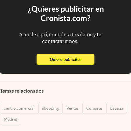
¿Quieres publicitar en
Cronista.com?
Accede aquí, completa tus datos y te
contactaremos.
abre en nueva pestaña
Quiero publicitar
Temas relacionados
centro comercial
shopping
Ventas
Compras
España
Madrid