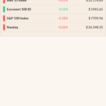
-0,02
%
$
20.176,00
Ibex 35 Index
0,41
%
$
1965,65
Euronext 100 ID
-0,18
%
$
7709,96
S&P 500 Index
-0,06
%
$
26.348,35
Nasdaq