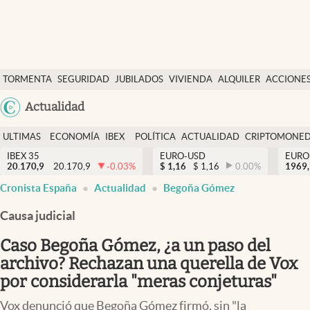
Últimas Noticias
TORMENTA
SEGURIDAD
JUBILADOS
VIVIENDA
ALQUILER
ACCIONE
Economía y finanzas
SOCIAL
Argentina
Actualidad
Política
España
Actualidad
ULTIMAS
ECONOMÍA
IBEX
POLÍTICA
ACTUALIDAD
CRIPTOMONE
México
NOTICIAS
Y
Y
IBEX 35
EURO-USD
EURO
Criptomonedas
20.170,9
20.170,9
-0.03
%
$
1,16
$
1,16
0.00
%
USA
1969,
FINANZAS
EURO
Cronista España
Actualidad
Begoña Gómez
Colombia
España
Uruguay
Causa judicial
Caso Begoña Gómez, ¿a un paso del
archivo? Rechazan una querella de Vox
por considerarla "meras conjeturas"
Vox denunció que Begoña Gómez firmó, sin "la