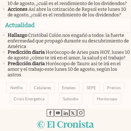
10 de agosto, ¿cuál es el rendimiento de los dividendos?
Acciones
Así abre la cotización de Repsol este lunes 10
de agosto, ¿cuál es el rendimiento de los dividendos?
Actualidad
Hallazgo
Cristóbal Colón nos engañó a todos: la fuerte
enfermedad que propagó durante su descubrimiento de
América
Predicción diaria
Horóscopo de Aries para HOY, lunes 10
de agosto: ¿cómo te irá en el amor, la salud y el trabajo?
Predicción diaria
Horóscopo de Tauro: así te irá en el
amor y el trabajo este lunes 10 de agosto, según los
astros
Netflix
Celulares
Empleo
SEPE
Precios
Crisis Energetica
Subsidio
Horóscopo
abre en nueva pestaña
abre en nueva pestaña
abre en nueva pestaña
abre en nueva pestaña
abre en nueva pestaña