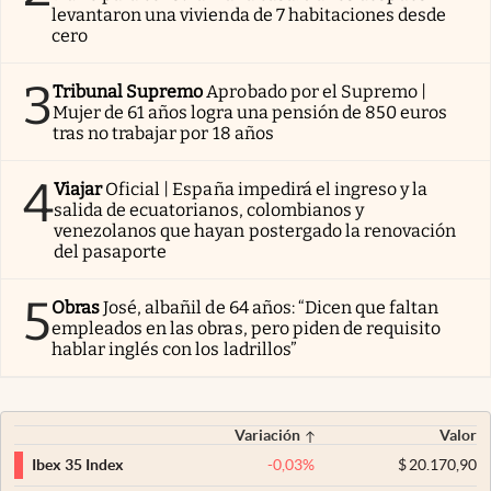
levantaron una vivienda de 7 habitaciones desde
cero
3
Tribunal Supremo
Aprobado por el Supremo |
Mujer de 61 años logra una pensión de 850 euros
tras no trabajar por 18 años
4
Viajar
Oficial | España impedirá el ingreso y la
salida de ecuatorianos, colombianos y
venezolanos que hayan postergado la renovación
del pasaporte
5
Obras
José, albañil de 64 años: “Dicen que faltan
empleados en las obras, pero piden de requisito
hablar inglés con los ladrillos”
Variación
Valor
-0,03
%
$
20.170,90
Ibex 35 Index