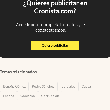
¿Quieres publicitar en
Cronista.com?
Accede aquí, completa tus datos y te
contactaremos.
abre en nueva pestaña
Quiero publicitar
Temas relacionados
Begoña Gómez
Pedro Sánchez
judiciales
Causa
España
Gobierno
Corrupción