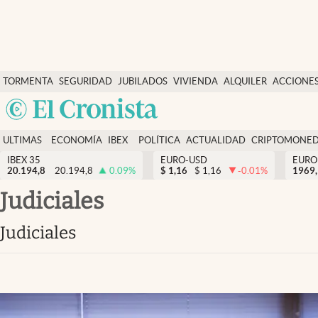
Últimas Noticias
TORMENTA
SEGURIDAD
JUBILADOS
VIVIENDA
ALQUILER
ACCIONE
Economía y finanzas
SOCIAL
Argentina
Política
España
Actualidad
ULTIMAS
ECONOMÍA
IBEX
POLÍTICA
ACTUALIDAD
CRIPTOMONE
México
NOTICIAS
Y
Y
IBEX 35
EURO-USD
EURO
Criptomonedas
20.194,8
20.194,8
0.09
%
$
1,16
$
1,16
-0.01
%
USA
1969,
FINANZAS
EURO
Colombia
judiciales
España
Uruguay
judiciales