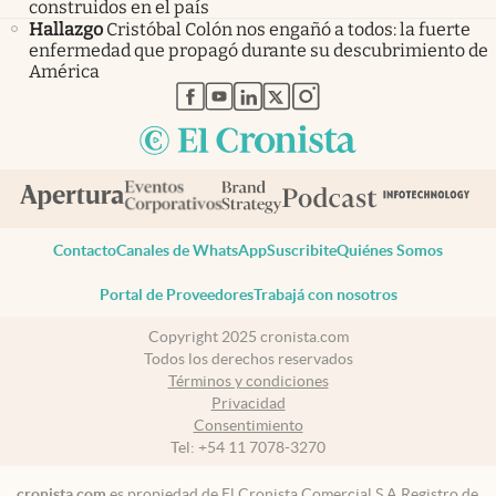
construidos en el país
Hallazgo
Cristóbal Colón nos engañó a todos: la fuerte
enfermedad que propagó durante su descubrimiento de
América
abre en nueva pestaña
abre en nueva pestaña
abre en nueva pestaña
abre en nueva pestaña
abre en nueva pestaña
Contacto
Canales de WhatsApp
Suscribite
Quiénes Somos
Portal de Proveedores
Trabajá con nosotros
Copyright 2025 cronista.com
Todos los derechos reservados
Términos y condiciones
Privacidad
Consentimiento
Tel:
+54 11 7078-3270
cronista.com
es propiedad de El Cronista Comercial S.A Registro de