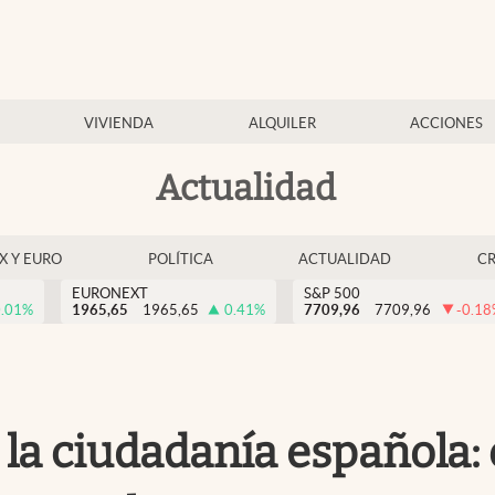
VIVIENDA
ALQUILER
ACCIONES
Actualidad
EX Y EURO
POLÍTICA
ACTUALIDAD
C
EURONEXT
S&P 500
.01
%
1965,65
1965,65
0.41
%
7709,96
7709,96
-0.18
la ciudadanía española: 