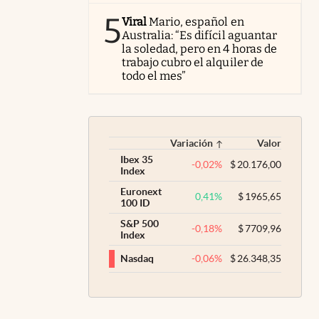
5
Viral
Mario, español en
Australia: “Es difícil aguantar
la soledad, pero en 4 horas de
trabajo cubro el alquiler de
todo el mes”
Variación
Valor
Ibex 35
-0,02
%
$
20.176,00
Index
Euronext
0,41
%
$
1965,65
100 ID
S&P 500
-0,18
%
$
7709,96
Index
-0,06
%
$
26.348,35
Nasdaq