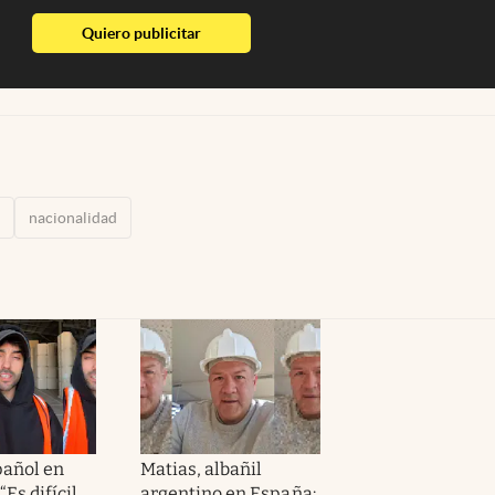
abre en nueva pestaña
Quiero publicitar
nacionalidad
pañol en
Matias, albañil
“Es difícil
argentino en España: