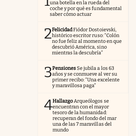
1
una botella en la rueda del
coche y por qué es fundamental
saber cómo actuar
2
Felicidad
Fiódor Dostoievski,
histórico escritor ruso: “Colón
no fue feliz al momento en que
descubrió América, sino
mientras la descubría”
3
Pensiones
Se jubila a los 63
años y se conmueve al ver su
primer recibo: “Una excelente
y maravillosa paga”
4
Hallazgo
Arqueólogos se
encuentran con el mayor
tesoro de la humanidad:
recuperan del fondo del mar
una de las 7 maravillas del
mundo