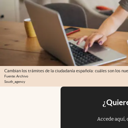
Cambian los trámites de la ciudadanía española: cuáles son los nue
Fuente: Archivo
South_agency
¿Quiere
Accede aquí, 