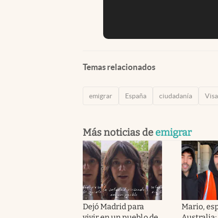
Temas relacionados
emigrar
España
ciudadanía
Visa
Más noticias de
emigrar
Dejó Madrid para
Mario, es
vivir en un pueblo de
Australia: 