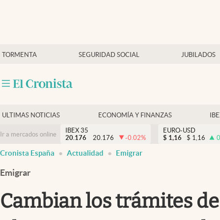
Últimas Noticias
TORMENTA
SEGURIDAD SOCIAL
JUBILADOS
Economía y finanzas
Política
Actualidad
Criptomonedas
ULTIMAS NOTICIAS
ECONOMÍA Y FINANZAS
IB
IBEX 35
EURO-USD
Ir a mercados online
20.176
20.176
-0.02
%
$
1,16
$
1,16
0
Cronista España
Actualidad
Emigrar
Emigrar
Cambian los trámites de 