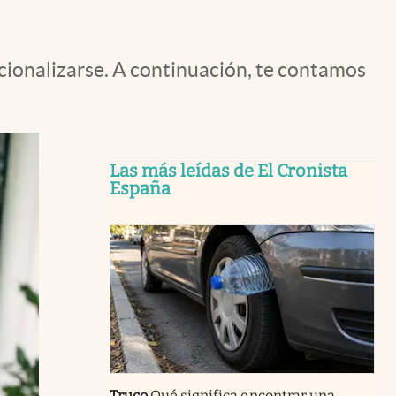
cionalizarse. A continuación, te contamos
Las más leídas de El Cronista
España
Truco
Qué significa encontrar una