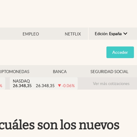
Edición:
España
EMPLEO
NETFLIX
Argentina
Acceder
España
México
RIPTOMONEDAS
BANCA
SEGURIDAD SOCIAL
USA
NASDAQ
Colombia
Ver más cotizaciones
%
26.348,35
26.348,35
-0.06
%
Uruguay
cuáles son los nuevos