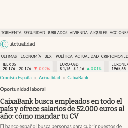
Últimas Noticias
TORMENTA
SEGURIDAD
JUBILADOS
VIVIENDA
ALQUILER
ACCIONE
Economía y finanzas
SOCIAL
Argentina
Actualidad
Política
España
Actualidad
ULTIMAS
ECONOMÍA
IBEX
POLÍTICA
ACTUALIDAD
CRIPTOMONE
México
NOTICIAS
Y
Y
IBEX 35
EURO-USD
EURONE
Criptomonedas
20.176
20.176
-0.02
%
$
1,16
$
1,16
0.01
%
USA
1965,65
FINANZAS
EURO
Cronista España
Actualidad
CaixaBank
Colombia
España
Uruguay
Oportunidad laboral
CaixaBank busca empleados en todo el
país y ofrece salarios de 52.000 euros al
año: cómo mandar tu CV
El banco español busca personas para cubrir puestos de