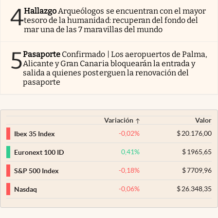
4
Hallazgo
Arqueólogos se encuentran con el mayor
tesoro de la humanidad: recuperan del fondo del
mar una de las 7 maravillas del mundo
5
Pasaporte
Confirmado | Los aeropuertos de Palma,
Alicante y Gran Canaria bloquearán la entrada y
salida a quienes posterguen la renovación del
pasaporte
Variación
Valor
-0,02
%
$
20.176,00
Ibex 35 Index
0,41
%
$
1965,65
Euronext 100 ID
-0,18
%
$
7709,96
S&P 500 Index
-0,06
%
$
26.348,35
Nasdaq