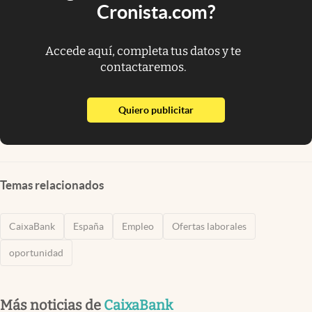
Cronista.com?
Accede aquí, completa tus datos y te
contactaremos.
abre en nueva pestaña
Quiero publicitar
Temas relacionados
CaixaBank
España
Empleo
Ofertas laborales
oportunidad
Más noticias de
CaixaBank