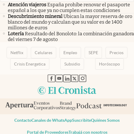
Atención viajeros
España prohíbe renovar el pasaporte
español a los que ya no cumplen estas condiciones
Descubrimiento mineral
Ubican la mayor reserva de oro
blanco del mundo y calculan que su valor es de 1400
millones de euros
Lotería
Resultado del Bonoloto: la combinación ganadora
del viernes 7 de agosto
Netflix
Celulares
Empleo
SEPE
Precios
Crisis Energetica
Subsidio
Horóscopo
abre en nueva pestaña
abre en nueva pestaña
abre en nueva pestaña
abre en nueva pestaña
abre en nueva pestaña
Contacto
Canales de WhatsApp
Suscribite
Quiénes Somos
Portal de Proveedores
Trabajá con nosotros